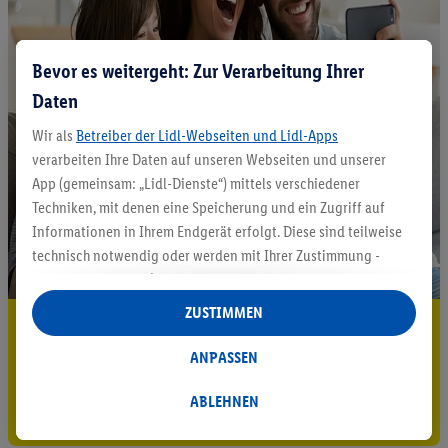
Bevor es weitergeht: Zur Verarbeitung Ihrer
Daten
Wir als
Betreiber der Lidl-Webseiten und Lidl-Apps
verarbeiten Ihre Daten auf unseren Webseiten und unserer
App (gemeinsam: „Lidl-Dienste“) mittels verschiedener
Techniken, mit denen eine Speicherung und ein Zugriff auf
Informationen in Ihrem Endgerät erfolgt. Diese sind teilweise
technisch notwendig oder werden mit Ihrer Zustimmung -
auch durch Partner (u.a.
als separat
oder gemeinsam
Verantwortliche; im Zusammenhang mit dem IAB TCF
ZUSTIMMEN
5.95 € Versand sparen³²ᵃ
insgesamt
6
Partner) - für komfortable Einstellungen, zur
Statistik-Erstellung oder für personalisierte Werbung
ANPASSEN
Jetzt zum Newsletter anmelden
innerhalb und außerhalb der Lidl-Dienste verwendet.
Datenverarbeitungen für personalisierte Werbung werden
ABLEHNEN
Gutschein sichern!
durchgeführt, um eigene Werbung auszusteuern und um
Dritten die Ausspielung von Werbung außerhalb der Lidl-