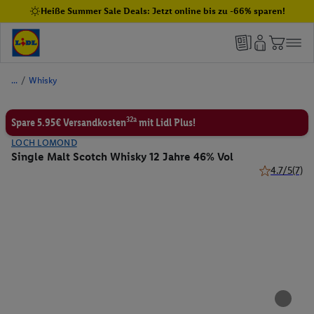
Heiße Summer Sale Deals: Jetzt online bis zu -66% sparen!
/
Whisky
32a
Spare 5.95€ Versandkosten
mit Lidl Plus!
LOCH LOMOND
Single Malt Scotch Whisky 12 Jahre 46% Vol
4.7/5
(7)
4.7 von 5 St