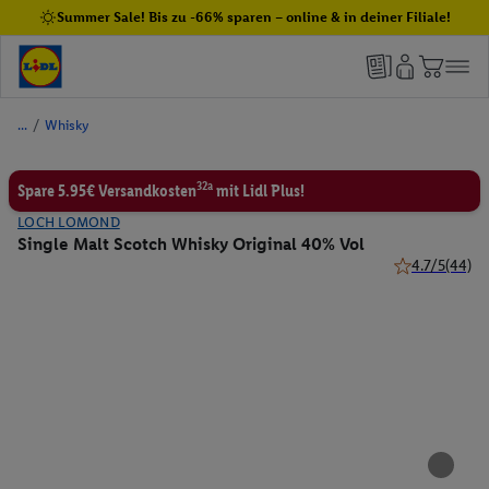
Summer Sale! Bis zu -66% sparen – online & in deiner Filiale!
/
Whisky
32a
Spare 5.95€ Versandkosten
mit Lidl Plus!
LOCH LOMOND
Single Malt Scotch Whisky Original 40% Vol
4.7/5
(44)
4.7 von 5 Ster