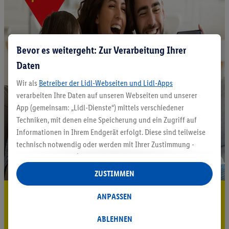
Bevor es weitergeht: Zur Verarbeitung Ihrer
Daten
Wir als
Betreiber der Lidl-Webseiten und Lidl-Apps
verarbeiten Ihre Daten auf unseren Webseiten und unserer
App (gemeinsam: „Lidl-Dienste“) mittels verschiedener
Techniken, mit denen eine Speicherung und ein Zugriff auf
Informationen in Ihrem Endgerät erfolgt. Diese sind teilweise
technisch notwendig oder werden mit Ihrer Zustimmung -
auch durch Partner (u.a.
als separat
oder gemeinsam
Verantwortliche; im Zusammenhang mit dem IAB TCF
ZUSTIMMEN
insgesamt
6
Partner) - für komfortable Einstellungen, zur
5.95 € Versand sparen³²ᵃ
Statistik-Erstellung oder für personalisierte Werbung
ANPASSEN
innerhalb und außerhalb der Lidl-Dienste verwendet.
Jetzt zum Newsletter anmelden
Datenverarbeitungen für personalisierte Werbung werden
ABLEHNEN