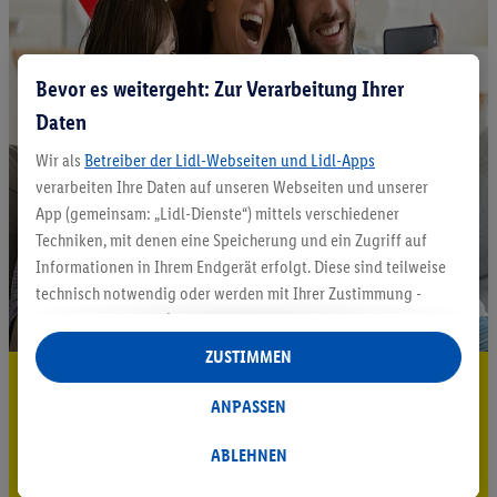
Bevor es weitergeht: Zur Verarbeitung Ihrer
Daten
Wir als
Betreiber der Lidl-Webseiten und Lidl-Apps
verarbeiten Ihre Daten auf unseren Webseiten und unserer
App (gemeinsam: „Lidl-Dienste“) mittels verschiedener
Techniken, mit denen eine Speicherung und ein Zugriff auf
Informationen in Ihrem Endgerät erfolgt. Diese sind teilweise
technisch notwendig oder werden mit Ihrer Zustimmung -
auch durch Partner (u.a.
als separat
oder gemeinsam
Verantwortliche; im Zusammenhang mit dem IAB TCF
ZUSTIMMEN
insgesamt
6
Partner) - für komfortable Einstellungen, zur
5.95 € Versand sparen³²ᵃ
Statistik-Erstellung oder für personalisierte Werbung
ANPASSEN
Jetzt zum Newsletter anmelden
innerhalb und außerhalb der Lidl-Dienste verwendet.
Datenverarbeitungen für personalisierte Werbung werden
ABLEHNEN
Gutschein sichern!
durchgeführt, um eigene Werbung auszusteuern und um