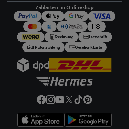
Wenn das der Fall ist, gibt Utiq Ihre IP-Adresse an Ihren
Netzbetreiber weiter, der anhand der IP-Adresse und einer
Zahlarten im Onlineshop
Kundenkonto-Referenz, wie z.B. Ihrer Mobilfunknummer, eine
Kennung für Utiq erstellt. Wir werden diese Kennung
verwenden, um Sie wiederzuerkennen und Erkenntnisse über
Ihr Nutzungsverhalten in den Lidl-Diensten zu erfassen.
Rechnung
Lastschrift
Insbesondere können Sie mittels dieser Technologie auch auf
Lidl Ratenzahlung
Geschenkkarte
Diensten wiedererkannt werden, die von Dritten betrieben
werden, damit wir Ihnen dort personalisierte Werbung
ausspielen können. Sie können Ihre Einwilligung speziell zur
Nutzung der Utiq-Technologie - zusätzlich zur weiter unten
erläuterten Möglichkeit, Ihre Einwilligung generell zu
widerrufen - jederzeit auch über
das Datenschutzportal von
Utiq („consenthub“)
oder über „Anpassen“/„Nutzung der
Telekommunikations-basierten Utiq-Technologie für digitales
Marketing“ am unteren Ende dieser Einwilligung (nur für die
Lidl-Dienste) widerrufen. Weitere Informationen finden Sie in
den
Datenschutzbestimmungen von Utiq
.
Durch einen Klick auf „Ablehnen“ können Sie nur den Einsatz