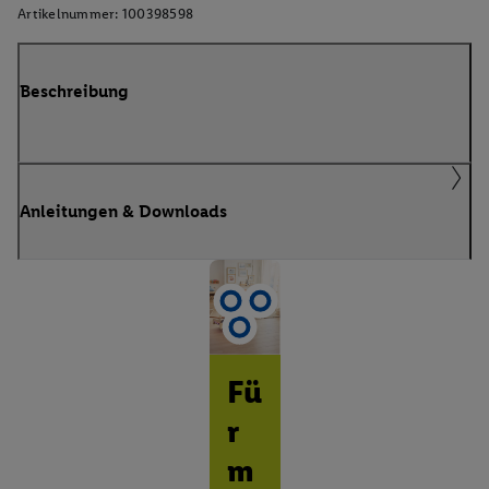
Artikelnummer:
100398598
Beschreibung
Anleitungen & Downloads
Fü
r
m