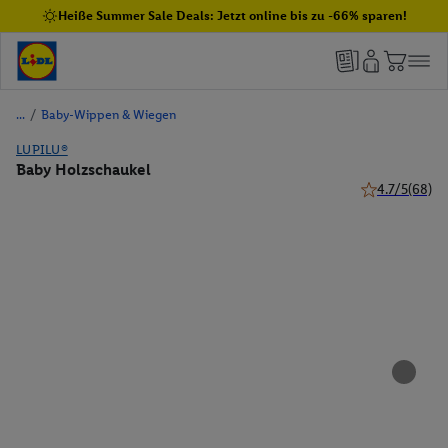
Heiße Summer Sale Deals: Jetzt online bis zu -66% sparen!
/
Baby-Wippen & Wiegen
LUPILU®
Baby Holzschaukel
4.7/5
(68)
4.7 von 5 Ster