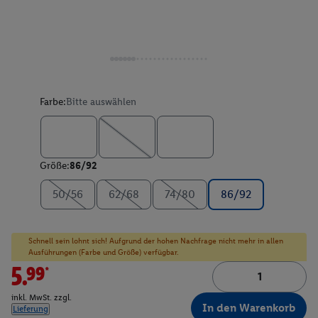
Farbe:
Bitte auswählen
Größe:
86/92
50/56
62/68
74/80
86/92
Schnell sein lohnt sich! Aufgrund der hohen Nachfrage nicht mehr in allen
Ausführungen (Farbe und Größe) verfügbar.
5.99*
inkl. MwSt. zzgl.
In den Warenkorb
Lieferung