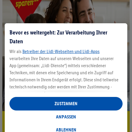
Bevor es weitergeht: Zur Verarbeitung Ihrer
Daten
Wir als
Betreiber der Lidl-Webseiten und Lidl-Apps
verarbeiten Ihre Daten auf unseren Webseiten und unserer
App (gemeinsam: „Lidl-Dienste“) mittels verschiedener
Techniken, mit denen eine Speicherung und ein Zugriff auf
Informationen in Ihrem Endgerät erfolgt. Diese sind teilweise
technisch notwendig oder werden mit Ihrer Zustimmung -
auch durch Partner (u.a.
als separat
oder gemeinsam
Verantwortliche; im Zusammenhang mit dem IAB TCF
ZUSTIMMEN
insgesamt
6
Partner) - für komfortable Einstellungen, zur
Statistik-Erstellung oder für personalisierte Werbung
ANPASSEN
5.95 € Versand sparen³²ᵃ
innerhalb und außerhalb der Lidl-Dienste verwendet.
Datenverarbeitungen für personalisierte Werbung werden
ABLEHNEN
Jetzt zum Newsletter anmelden