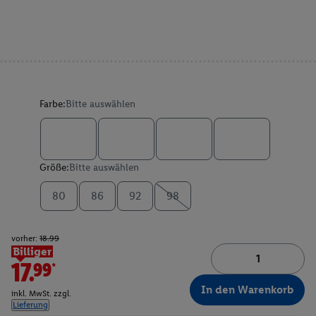
Farbe:
Bitte auswählen
Größe:
Bitte auswählen
80
86
92
98
vorher:
18.99
Billiger
17.99*
In den Warenkorb
inkl. MwSt. zzgl.
Lieferung