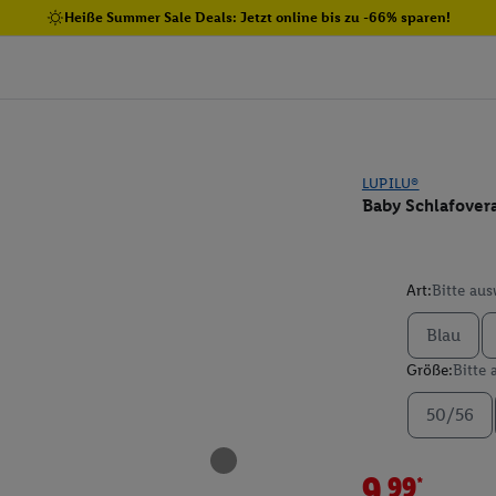
Heiße Summer Sale Deals: Jetzt online bis zu -66% sparen!
LUPILU®
Baby Schlafovera
Art:
Bitte au
Blau
Größe:
Bitte
50/56
9.99*