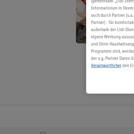
(gemeinsam: „Lidl-Diens
Informationen in Ihrem 
auch durch Partner (u.a
Partner) - für komforta
außerhalb der Lidl-Die
eigene Werbung auszust
und Ihren Haushaltsang
Programms sind, werden
der o.g. Partner Daten ü
Verantwortlicher
den Er
Die Erstellung personal
angereicherten Profilen
Kaufverhalten in den Li
genauen Standortdaten)
und/ oder dem Zugriff 
Segmenten). Im Zusamme
Erfolgsmessung der Wer
Sicherung und Optimie
Sofern Sie hier Ihre Zus