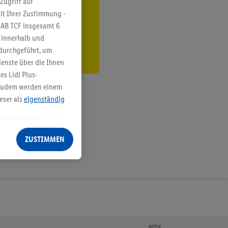
Zugriff auf
it Ihrer Zustimmung -
den
IAB TCF insgesamt
6
g innerhalb und
 durchgeführt, um
enste über die Ihnen
s Lidl Plus-
. Zudem werden einem
eser als
eigenständig
eren Diensten
Lidl-Dienste, Ihr
ZUSTIMMEN
echt - sowie Ihre
ch dem Speichern von
sogenannten
 zur Leistungs-/
ur technischen
n Ihr bestehendes Lidl