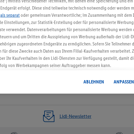
te“) mittels verschiedener Techniken, mit denen eine Speicherung und ein 
Endgerät erfolgt. Diese sind teilweise technisch notwendig oder werden m
Jetzt zum Newsletter anmel
.
als separat
oder gemeinsam Verantwortliche; im Zusammenhang mit dem 
ble Einstellungen, zur Statistik-Erstellung oder für personalisierte Werbun
Gutschein sichern!
nste verwendet. Datenverarbeitungen für personalisierte Werbung werden
euern und um Dritten die Ausspielung von Werbung außerhalb der Lidl-Di
ehörigen zugeordneten Endgeräte zu ermöglichen. Sofern Sie Teilnehmer de
 für diese Zwecke auch Daten aus Ihrem Filial-Kaufverhalten verarbeitet
ber Ihr Kaufverhalten in den Lidl-Diensten zur Verfügung gestellt, damit di
folg von Werbekampagnen seiner Auftraggeber messen kann.
isierter Werbung basiert auf der Generierung von auch mit Daten von and
. Dies umfasst die Zusammenführung von Daten (z.B. über Ihre Nutzung der 
ABLEHNEN
ANPASSEN
dl-Diensten, Informationen aus Ihrem Kundenkonto - z.B. Alter oder Geschl
 auch über verschiedene Endgeräte und Lidl-Dienste hinweg einschließli
auf Informationen auf Ihren Endgeräten zur Erstellung von Zielgruppen (
nhang mit dem Ausspielen dieser Werbung erfolgen Verarbeitungen auch
bung, zur Zielgruppenforschung, zur Entwicklung von Angeboten sowie z
Lidl-Newsletter
rung dieser Werbeausspielungen.
timmung dazu erteilen und danach ein Lidl Plus-Konto erstellen bzw. sich i