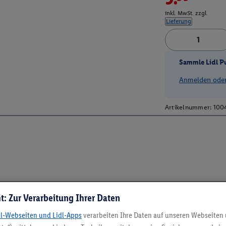
inkl. MwSt. zzgl.
Lieferung
Sammle Lidl P
Anmelden oder 
Artikelnummer:
100
t: Zur Verarbeitung Ihrer Daten
dl-Webseiten und Lidl-Apps
verarbeiten Ihre Daten auf unseren Webseiten
5.95 € Versand spa