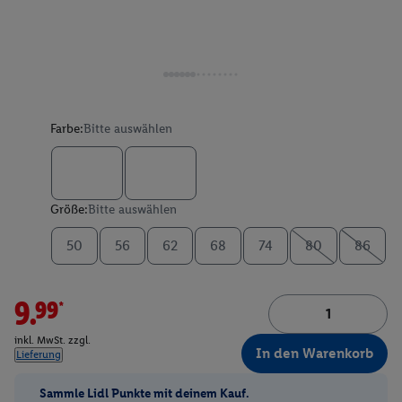
Farbe:
Bitte auswählen
Größe:
Bitte auswählen
50
56
62
68
74
80
86
9.99*
inkl. MwSt. zzgl.
In den Warenkorb
Lieferung
Sammle Lidl Punkte mit deinem Kauf.