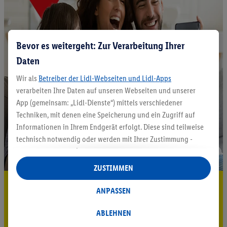
Bevor es weitergeht: Zur Verarbeitung Ihrer
Daten
Wir als
Betreiber der Lidl-Webseiten und Lidl-Apps
verarbeiten Ihre Daten auf unseren Webseiten und unserer
App (gemeinsam: „Lidl-Dienste“) mittels verschiedener
Techniken, mit denen eine Speicherung und ein Zugriff auf
Informationen in Ihrem Endgerät erfolgt. Diese sind teilweise
technisch notwendig oder werden mit Ihrer Zustimmung -
auch durch Partner (u.a.
als separat
oder gemeinsam
Verantwortliche; im Zusammenhang mit dem IAB TCF
ZUSTIMMEN
insgesamt
6
Partner) - für komfortable Einstellungen, zur
5.95 € Versand sparen³²ᵃ
Statistik-Erstellung oder für personalisierte Werbung
ANPASSEN
innerhalb und außerhalb der Lidl-Dienste verwendet.
Jetzt zum Newsletter anmelden
Datenverarbeitungen für personalisierte Werbung werden
ABLEHNEN
durchgeführt, um eigene Werbung auszusteuern und um
Gutschein sichern!