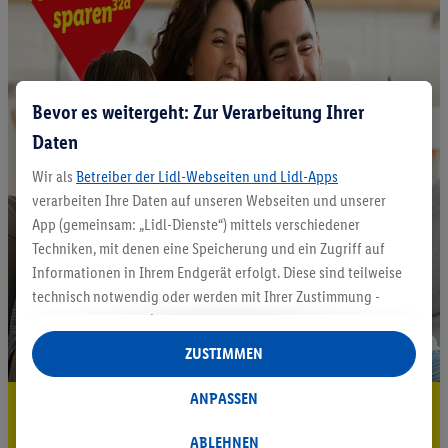
Bevor es weitergeht: Zur Verarbeitung Ihrer
Daten
Wir als
Betreiber der Lidl-Webseiten und Lidl-Apps
verarbeiten Ihre Daten auf unseren Webseiten und unserer
App (gemeinsam: „Lidl-Dienste“) mittels verschiedener
Techniken, mit denen eine Speicherung und ein Zugriff auf
Informationen in Ihrem Endgerät erfolgt. Diese sind teilweise
technisch notwendig oder werden mit Ihrer Zustimmung -
auch durch Partner (u.a.
als separat
oder gemeinsam
Verantwortliche; im Zusammenhang mit dem IAB TCF
ZUSTIMMEN
insgesamt
6
Partner) - für komfortable Einstellungen, zur
Statistik-Erstellung oder für personalisierte Werbung
ANPASSEN
5.95 € Versand sparen³²ᵃ
innerhalb und außerhalb der Lidl-Dienste verwendet.
Datenverarbeitungen für personalisierte Werbung werden
ABLEHNEN
Jetzt zum Newsletter anmelden