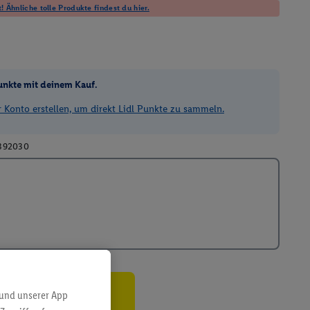
! Ähnliche tolle Produkte findest du hier.
unkte mit deinem Kauf.
Konto erstellen, um direkt Lidl Punkte zu sammeln.
392030
 und unserer App
ren³²ᵃ