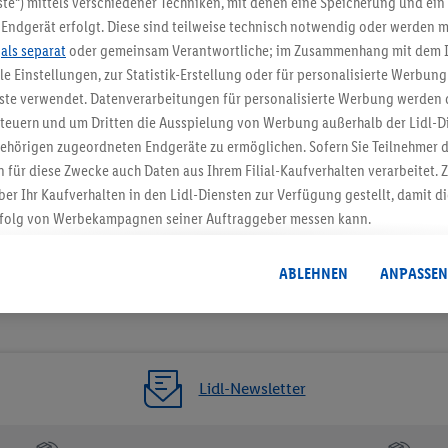
te“) mittels verschiedener Techniken, mit denen eine Speicherung und ein 
Endgerät erfolgt. Diese sind teilweise technisch notwendig oder werden m
Jetzt zum Newsletter anmel
.
als separat
oder gemeinsam Verantwortliche; im Zusammenhang mit dem 
ble Einstellungen, zur Statistik-Erstellung oder für personalisierte Werbun
Gutschein sichern!
nste verwendet. Datenverarbeitungen für personalisierte Werbung werden
euern und um Dritten die Ausspielung von Werbung außerhalb der Lidl-Di
ehörigen zugeordneten Endgeräte zu ermöglichen. Sofern Sie Teilnehmer de
 für diese Zwecke auch Daten aus Ihrem Filial-Kaufverhalten verarbeitet
ber Ihr Kaufverhalten in den Lidl-Diensten zur Verfügung gestellt, damit di
folg von Werbekampagnen seiner Auftraggeber messen kann.
isierter Werbung basiert auf der Generierung von auch mit Daten von and
. Dies umfasst die Zusammenführung von Daten (z.B. über Ihre Nutzung der 
ABLEHNEN
ANPASSEN
dl-Diensten, Informationen aus Ihrem Kundenkonto - z.B. Alter oder Geschl
 auch über verschiedene Endgeräte und Lidl-Dienste hinweg einschließli
auf Informationen auf Ihren Endgeräten zur Erstellung von Zielgruppen (
nhang mit dem Ausspielen dieser Werbung erfolgen Verarbeitungen auch
bung, zur Zielgruppenforschung, zur Entwicklung von Angeboten sowie z
Lidl-Newsletter
rung dieser Werbeausspielungen.
timmung dazu erteilen und danach ein Lidl Plus-Konto erstellen bzw. sich i