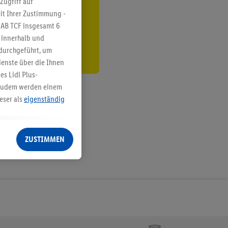
Zugriff auf
it Ihrer Zustimmung -
den
IAB TCF insgesamt
6
g innerhalb und
 durchgeführt, um
enste über die Ihnen
s Lidl Plus-
. Zudem werden einem
eser als
eigenständig
eren Diensten
Lidl-Dienste, Ihr
ZUSTIMMEN
echt - sowie Ihre
ch dem Speichern von
sogenannten
 zur Leistungs-/
ur technischen
n Ihr bestehendes Lidl