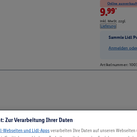
Online ausverkauft
9.99*
inkl. MwSt. zzgl.
Lieferung
Sammle Lidl P
Anmelden oder 
Artikelnummer:
100
t: Zur Verarbeitung Ihrer Daten
dl-Webseiten und Lidl-Apps
verarbeiten Ihre Daten auf unseren Webseiten
5.95 € Versand spa