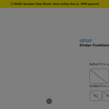
Heiße Summer Sale Deals: Jetzt online bis zu -66% sparen!
LUPILU®
Kinder-Funktions
Farbe:
Bitte 
Größe:
Bitte
92
9