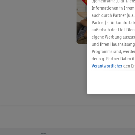
(gemeinsam: „Lidl-Diens
Informationen in Ihrem 
auch durch Partner (u.a
Partner) - für komforta
außerhalb der Lidl-Die
eigene Werbung auszust
und Ihren Haushaltsang
Programms sind, werden
der o.g. Partner Daten ü
Verantwortlicher
den Er
Die Erstellung personal
angereicherten Profilen
Kaufverhalten in den Li
genauen Standortdaten)
und/ oder dem Zugriff 
Segmenten). Im Zusamme
Erfolgsmessung der Wer
Sicherung und Optimie
Sofern Sie hier Ihre Zus