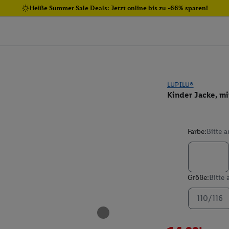
Heiße Summer Sale Deals: Jetzt online bis zu -66% sparen!
LUPILU®
Kinder Jacke, m
Farbe:
Bitte 
Größe:
Bitte
110/116