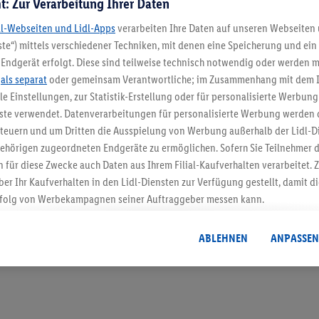
t: Zur Verarbeitung Ihrer Daten
dl-Webseiten und Lidl-Apps
verarbeiten Ihre Daten auf unseren Webseiten
te“) mittels verschiedener Techniken, mit denen eine Speicherung und ein 
Endgerät erfolgt. Diese sind teilweise technisch notwendig oder werden m
5.95 € Versand spa
.
als separat
oder gemeinsam Verantwortliche; im Zusammenhang mit dem 
ble Einstellungen, zur Statistik-Erstellung oder für personalisierte Werbun
Jetzt zum Newsletter anmel
nste verwendet. Datenverarbeitungen für personalisierte Werbung werden
euern und um Dritten die Ausspielung von Werbung außerhalb der Lidl-Di
ehörigen zugeordneten Endgeräte zu ermöglichen. Sofern Sie Teilnehmer de
Gutschein sichern!
 für diese Zwecke auch Daten aus Ihrem Filial-Kaufverhalten verarbeitet
ber Ihr Kaufverhalten in den Lidl-Diensten zur Verfügung gestellt, damit di
folg von Werbekampagnen seiner Auftraggeber messen kann.
isierter Werbung basiert auf der Generierung von auch mit Daten von and
. Dies umfasst die Zusammenführung von Daten (z.B. über Ihre Nutzung der 
ABLEHNEN
ANPASSEN
dl-Diensten, Informationen aus Ihrem Kundenkonto - z.B. Alter oder Geschl
 auch über verschiedene Endgeräte und Lidl-Dienste hinweg einschließli
auf Informationen auf Ihren Endgeräten zur Erstellung von Zielgruppen (
nhang mit dem Ausspielen dieser Werbung erfolgen Verarbeitungen auch
bung, zur Zielgruppenforschung, zur Entwicklung von Angeboten sowie z