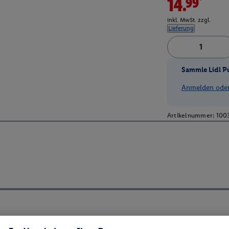
14.99*
inkl. MwSt. zzgl.
Lieferung
Sammle Lidl P
Anmelden oder 
Artikelnummer:
100