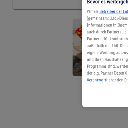
Bevor es weitergeh
Wir als
Betreiber der Li
(gemeinsam: „Lidl-Diens
Informationen in Ihrem 
auch durch Partner (u.a
Partner) - für komforta
außerhalb der Lidl-Die
eigene Werbung auszust
und Ihren Haushaltsang
Programms sind, werden
der o.g. Partner Daten ü
Verantwortlicher
den Er
Die Erstellung personal
angereicherten Profilen
Kaufverhalten in den Li
genauen Standortdaten)
und/ oder dem Zugriff 
Segmenten). Im Zusamme
Erfolgsmessung der Wer