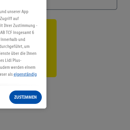
 und unserer App
Zugriff auf
it Ihrer Zustimmung -
ren³²ᵃ
IAB TCF insgesamt
6
g innerhalb und
den
 durchgeführt, um
enste über die Ihnen
s Lidl Plus-
. Zudem werden einem
eser als
eigenständig
eren Diensten
Lidl-Dienste, Ihr
ZUSTIMMEN
echt - sowie Ihre
ch dem Speichern von
sogenannten
 zur Leistungs-/
ur technischen