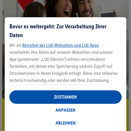
Bevor es weitergeht: Zur Verarbeitung Ihrer
Daten
Wir als
Betreiber der Lidl-Webseiten und Lidl-Apps
verarbeiten Ihre Daten auf unseren Webseiten und unserer
App (gemeinsam: „Lidl-Dienste“) mittels verschiedener
Techniken, mit denen eine Speicherung und ein Zugriff auf
Informationen in Ihrem Endgerät erfolgt. Diese sind teilweise
technisch notwendig oder werden mit Ihrer Zustimmung -
auch durch Partner (u.a.
als separat
oder gemeinsam
Verantwortliche; im Zusammenhang mit dem IAB TCF
ZUSTIMMEN
insgesamt
6
Partner) - für komfortable Einstellungen, zur
5.95 € Versand sparen³²ᵃ
Statistik-Erstellung oder für personalisierte Werbung
ANPASSEN
innerhalb und außerhalb der Lidl-Dienste verwendet.
Jetzt zum Newsletter anmelden
Datenverarbeitungen für personalisierte Werbung werden
ABLEHNEN
durchgeführt, um eigene Werbung auszusteuern und um
Gutschein sichern!