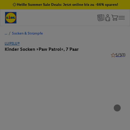
Heiße Summer Sale Deals: Jetzt online bis zu -66% sparen!
/
Socken & Strümpfe
LUPILU®
Kinder Socken »Paw Patrol«, 7 Paar
5/5
(1)
5 von 5 St