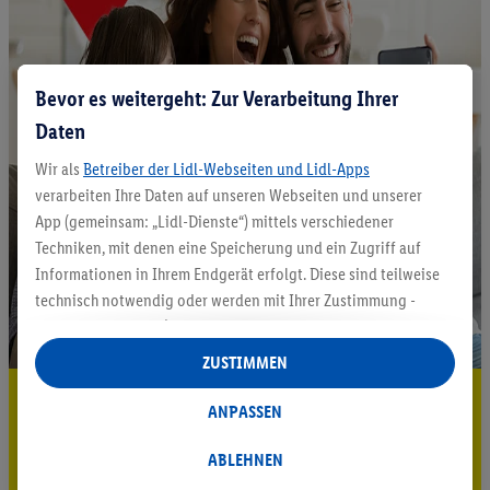
Bevor es weitergeht: Zur Verarbeitung Ihrer
Daten
Wir als
Betreiber der Lidl-Webseiten und Lidl-Apps
verarbeiten Ihre Daten auf unseren Webseiten und unserer
App (gemeinsam: „Lidl-Dienste“) mittels verschiedener
Techniken, mit denen eine Speicherung und ein Zugriff auf
Informationen in Ihrem Endgerät erfolgt. Diese sind teilweise
technisch notwendig oder werden mit Ihrer Zustimmung -
auch durch Partner (u.a.
als separat
oder gemeinsam
Verantwortliche; im Zusammenhang mit dem IAB TCF
ZUSTIMMEN
insgesamt
6
Partner) - für komfortable Einstellungen, zur
5.95 € Versand sparen³²ᵃ
Statistik-Erstellung oder für personalisierte Werbung
ANPASSEN
innerhalb und außerhalb der Lidl-Dienste verwendet.
Jetzt zum Newsletter anmelden
Datenverarbeitungen für personalisierte Werbung werden
ABLEHNEN
durchgeführt, um eigene Werbung auszusteuern und um
Gutschein sichern!