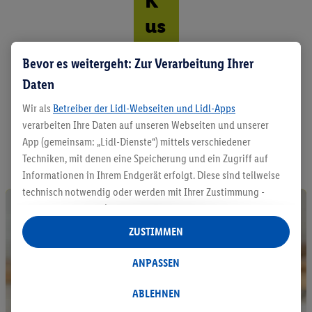
K
us
ch
Bevor es weitergeht: Zur Verarbeitung Ihrer
el
Daten
n
Wir als
Betreiber der Lidl-Webseiten und Lidl-Apps
verarbeiten Ihre Daten auf unseren Webseiten und unserer
A
App (gemeinsam: „Lidl-Dienste“) mittels verschiedener
l
l
Techniken, mit denen eine Speicherung und ein Zugriff auf
e
Informationen in Ihrem Endgerät erfolgt. Diese sind teilweise
P
technisch notwendig oder werden mit Ihrer Zustimmung -
r
auch durch Partner (u.a.
als separat
oder gemeinsam
o
Verantwortliche; im Zusammenhang mit dem IAB TCF
d
ZUSTIMMEN
u
insgesamt
6
Partner) - für komfortable Einstellungen, zur
k
Statistik-Erstellung oder für personalisierte Werbung
ANPASSEN
t
innerhalb und außerhalb der Lidl-Dienste verwendet.
e
Datenverarbeitungen für personalisierte Werbung werden
ABLEHNEN
e
durchgeführt, um eigene Werbung auszusteuern und um
n