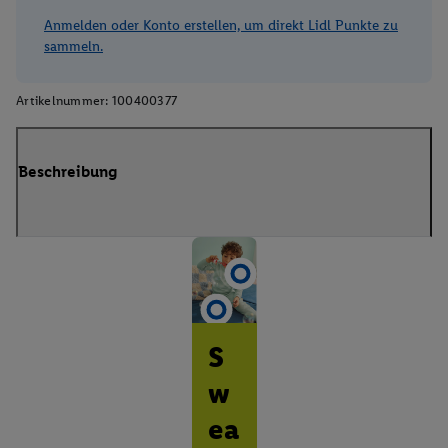
Anmelden oder Konto erstellen, um direkt Lidl Punkte zu
sammeln.
Artikelnummer:
100400377
Beschreibung
S
w
ea