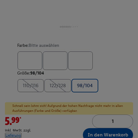
Farbe:
Bitte auswählen
Größe:
98/104
110/116
122/128
98/104
Schnell sein lohnt sich! Aufgrund der hohen Nachfrage nicht mehr in allen
Ausführungen (Farbe und Größe) verfügbar.
5.99*
inkl. MwSt. zzgl.
In den Warenkorb
Lieferung