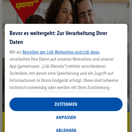
Bevor es weitergeht: Zur Verarbeitung Ihrer
Daten
Wir als
Betreiber der Lidl-Webseiten und Lidl-Apps
verarbeiten Ihre Daten auf unseren Webseiten und unserer
App (gemeinsam: „Lidl-Dienste“) mittels verschiedener
Techniken, mit denen eine Speicherung und ein Zugriff auf
Informationen in Ihrem Endgerät erfolgt. Diese sind teilweise
technisch notwendig oder werden mit Ihrer Zustimmung -
auch durch Partner (u.a.
als separat
oder gemeinsam
Verantwortliche; im Zusammenhang mit dem IAB TCF
ZUSTIMMEN
insgesamt
6
Partner) - für komfortable Einstellungen, zur
Statistik-Erstellung oder für personalisierte Werbung
ANPASSEN
5.95 € Versand sparen³²ᵃ
innerhalb und außerhalb der Lidl-Dienste verwendet.
Datenverarbeitungen für personalisierte Werbung werden
ABLEHNEN
Jetzt zum Newsletter anmelden