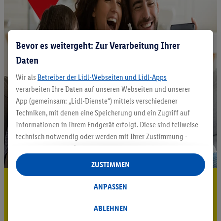
Bevor es weitergeht: Zur Verarbeitung Ihrer
Daten
Wir als
Betreiber der Lidl-Webseiten und Lidl-Apps
verarbeiten Ihre Daten auf unseren Webseiten und unserer
App (gemeinsam: „Lidl-Dienste“) mittels verschiedener
Techniken, mit denen eine Speicherung und ein Zugriff auf
Informationen in Ihrem Endgerät erfolgt. Diese sind teilweise
technisch notwendig oder werden mit Ihrer Zustimmung -
auch durch Partner (u.a.
als separat
oder gemeinsam
Verantwortliche; im Zusammenhang mit dem IAB TCF
ZUSTIMMEN
insgesamt
6
Partner) - für komfortable Einstellungen, zur
5.95 € Versand sparen³²ᵃ
Statistik-Erstellung oder für personalisierte Werbung
ANPASSEN
innerhalb und außerhalb der Lidl-Dienste verwendet.
Jetzt zum Newsletter anmelden
Datenverarbeitungen für personalisierte Werbung werden
ABLEHNEN
durchgeführt, um eigene Werbung auszusteuern und um