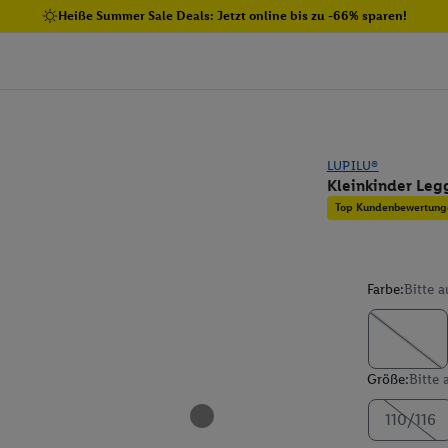
Heiße Summer Sale Deals: Jetzt online bis zu -66% sparen!
LUPILU®
Kleinkinder Legg
Top Kundenbewertung
Farbe:
Bitte 
Größe:
Bitte
110/116