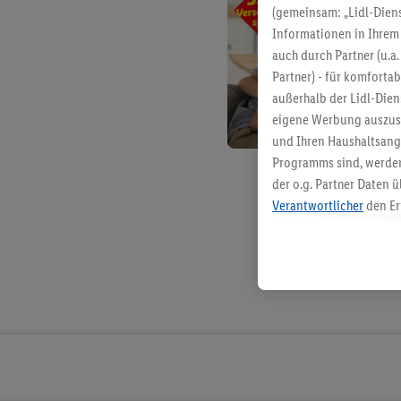
(gemeinsam: „Lidl-Diens
Informationen in Ihrem 
auch durch Partner (u.a
Partner) - für komforta
außerhalb der Lidl-Die
eigene Werbung auszust
und Ihren Haushaltsang
Programms sind, werden
der o.g. Partner Daten ü
Verantwortlicher
den Er
Die Erstellung personal
angereicherten Profilen
Kaufverhalten in den Li
genauen Standortdaten)
und/ oder dem Zugriff 
Segmenten). Im Zusamme
Erfolgsmessung der Wer
Sicherung und Optimie
Sofern Sie hier Ihre Zus