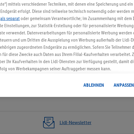
5.95 € Versand spa
te“) mittels verschiedener Techniken, mit denen eine Speicherung und ein 
Endgerät erfolgt. Diese sind teilweise technisch notwendig oder werden m
Jetzt zum Newsletter anmel
.
als separat
oder gemeinsam Verantwortliche; im Zusammenhang mit dem 
ble Einstellungen, zur Statistik-Erstellung oder für personalisierte Werbun
Gutschein sichern!
nste verwendet. Datenverarbeitungen für personalisierte Werbung werden
euern und um Dritten die Ausspielung von Werbung außerhalb der Lidl-Di
ehörigen zugeordneten Endgeräte zu ermöglichen. Sofern Sie Teilnehmer de
 für diese Zwecke auch Daten aus Ihrem Filial-Kaufverhalten verarbeitet
ber Ihr Kaufverhalten in den Lidl-Diensten zur Verfügung gestellt, damit di
folg von Werbekampagnen seiner Auftraggeber messen kann.
isierter Werbung basiert auf der Generierung von auch mit Daten von and
. Dies umfasst die Zusammenführung von Daten (z.B. über Ihre Nutzung der 
ABLEHNEN
ANPASSEN
dl-Diensten, Informationen aus Ihrem Kundenkonto - z.B. Alter oder Geschl
 auch über verschiedene Endgeräte und Lidl-Dienste hinweg einschließli
auf Informationen auf Ihren Endgeräten zur Erstellung von Zielgruppen (
nhang mit dem Ausspielen dieser Werbung erfolgen Verarbeitungen auch
bung, zur Zielgruppenforschung, zur Entwicklung von Angeboten sowie z
Lidl-Newsletter
rung dieser Werbeausspielungen.
timmung dazu erteilen und danach ein Lidl Plus-Konto erstellen bzw. sich i