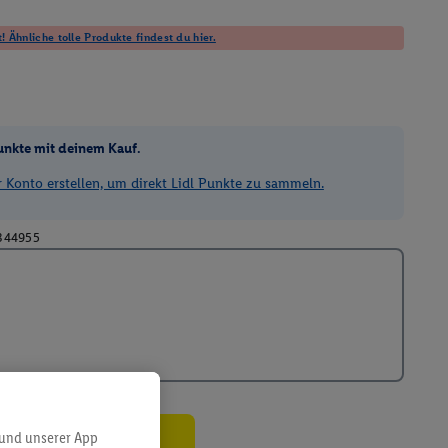
! Ähnliche tolle Produkte findest du hier.
unkte mit deinem Kauf.
Konto erstellen, um direkt Lidl Punkte zu sammeln.
344955
 und unserer App