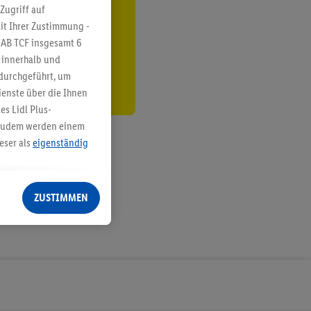
ren³²ᵃ
Zugriff auf
it Ihrer Zustimmung -
den
IAB TCF insgesamt
6
g innerhalb und
 durchgeführt, um
enste über die Ihnen
s Lidl Plus-
. Zudem werden einem
eser als
eigenständig
eren Diensten
Lidl-Dienste, Ihr
ZUSTIMMEN
echt - sowie Ihre
ch dem Speichern von
sogenannten
 zur Leistungs-/
ur technischen
n Ihr bestehendes Lidl