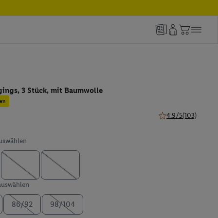
ings, 3 Stück, mit Baumwolle
en
4.9/5
(103)
4.9 von 5 Sternen (
auswählen
 auswählen
86/92
98/104