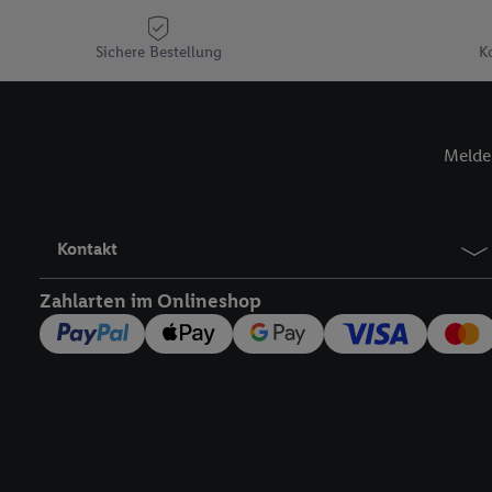
Plus-Konto einloggen, 
Verantwortlichkeit mit
Sichere Bestellung
K
zu erstellen (die sogen
können, um Sie in von 
Hierzu wird von uns un
Adresse in gemeinsamer 
Melde 
Zudem erlauben Sie uns,
den Lidl-Diensten einzus
Wenn das der Fall ist, g
Kontakt
Kundenkonto-Referenz, 
verwenden, um Sie wied
Zahlarten im Onlineshop
Insbesondere können Sie
werden, damit wir Ihnen
Nutzung der Utiq-Techno
widerrufen - jederzeit 
Telekommunikations-basi
die Lidl-Dienste) wider
Durch einen Klick auf „