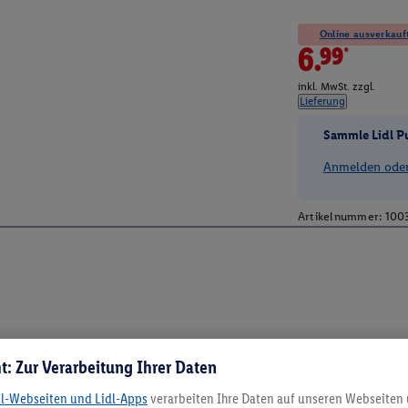
Online ausverkauft
6.99*
inkl. MwSt. zzgl.
Lieferung
Sammle Lidl P
Anmelden oder 
Artikelnummer:
100
t: Zur Verarbeitung Ihrer Daten
dl-Webseiten und Lidl-Apps
verarbeiten Ihre Daten auf unseren Webseiten