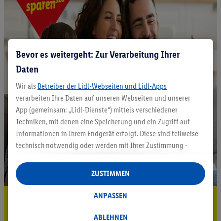
Bevor es weitergeht: Zur Verarbeitung Ihrer
Daten
Wir als
Betreiber der Lidl-Webseiten und Lidl-Apps
verarbeiten Ihre Daten auf unseren Webseiten und unserer
App (gemeinsam: „Lidl-Dienste“) mittels verschiedener
Techniken, mit denen eine Speicherung und ein Zugriff auf
Informationen in Ihrem Endgerät erfolgt. Diese sind teilweise
technisch notwendig oder werden mit Ihrer Zustimmung -
auch durch Partner (u.a.
als separat
oder gemeinsam
Verantwortliche; im Zusammenhang mit dem IAB TCF
ZUSTIMMEN
insgesamt
6
Partner) - für komfortable Einstellungen, zur
Statistik-Erstellung oder für personalisierte Werbung
ANPASSEN
5.95 € Versand sparen³²ᵃ
innerhalb und außerhalb der Lidl-Dienste verwendet.
Datenverarbeitungen für personalisierte Werbung werden
ABLEHNEN
Jetzt zum Newsletter anmelden