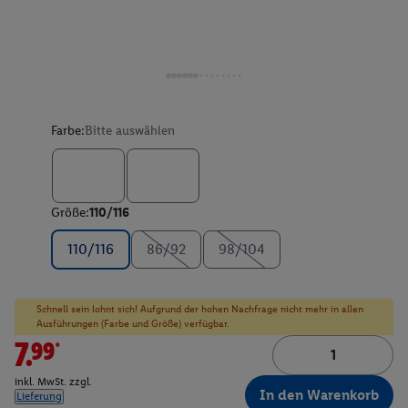
Farbe:
Bitte auswählen
Größe:
110/116
110/116
86/92
98/104
Schnell sein lohnt sich! Aufgrund der hohen Nachfrage nicht mehr in allen
Ausführungen (Farbe und Größe) verfügbar.
7.99*
inkl. MwSt. zzgl.
In den Warenkorb
Lieferung