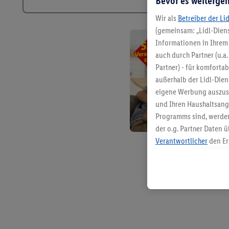
Bevor es weitergeh
Wir als
Betreiber der Li
(gemeinsam: „Lidl-Diens
Informationen in Ihrem 
auch durch Partner (u.a
Partner) - für komforta
außerhalb der Lidl-Die
eigene Werbung auszust
und Ihren Haushaltsang
Programms sind, werden
der o.g. Partner Daten ü
Verantwortlicher
den Er
Die Erstellung personal
angereicherten Profilen
Kaufverhalten in den Li
genauen Standortdaten)
und/ oder dem Zugriff 
Segmenten). Im Zusamme
Erfolgsmessung der Wer