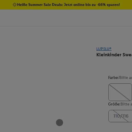
Heiße Summer Sale Deals: Jetzt online bis zu -66% sparen!
LUPILU®
Kleinkinder Swe
Farbe:
Bitte 
Größe:
Bitte
110/116