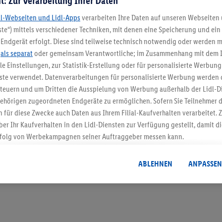
t: Zur Verarbeitung Ihrer Daten
dl-Webseiten und Lidl-Apps
verarbeiten Ihre Daten auf unseren Webseiten
te“) mittels verschiedener Techniken, mit denen eine Speicherung und ein 
Endgerät erfolgt. Diese sind teilweise technisch notwendig oder werden m
5.95 € Versand spa
.
als separat
oder gemeinsam Verantwortliche; im Zusammenhang mit dem 
ble Einstellungen, zur Statistik-Erstellung oder für personalisierte Werbun
Jetzt zum Newsletter anmel
nste verwendet. Datenverarbeitungen für personalisierte Werbung werden
euern und um Dritten die Ausspielung von Werbung außerhalb der Lidl-Di
Gutschein sichern!
ehörigen zugeordneten Endgeräte zu ermöglichen. Sofern Sie Teilnehmer de
 für diese Zwecke auch Daten aus Ihrem Filial-Kaufverhalten verarbeitet
ber Ihr Kaufverhalten in den Lidl-Diensten zur Verfügung gestellt, damit di
folg von Werbekampagnen seiner Auftraggeber messen kann.
isierter Werbung basiert auf der Generierung von auch mit Daten von and
. Dies umfasst die Zusammenführung von Daten (z.B. über Ihre Nutzung der 
ABLEHNEN
ANPASSEN
dl-Diensten, Informationen aus Ihrem Kundenkonto - z.B. Alter oder Geschl
 auch über verschiedene Endgeräte und Lidl-Dienste hinweg einschließli
auf Informationen auf Ihren Endgeräten zur Erstellung von Zielgruppen (
nhang mit dem Ausspielen dieser Werbung erfolgen Verarbeitungen auch
bung, zur Zielgruppenforschung, zur Entwicklung von Angeboten sowie z