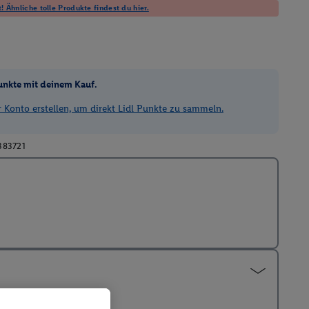
! Ähnliche tolle Produkte findest du hier.
unkte mit deinem Kauf.
Konto erstellen, um direkt Lidl Punkte zu sammeln.
383721