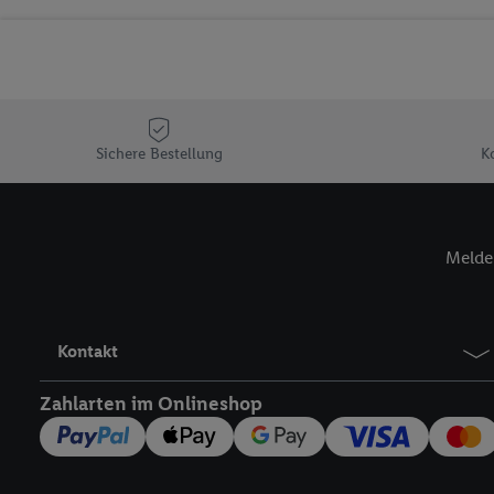
Sicherung und Optimie
Sofern Sie hier Ihre Zus
Plus-Konto einloggen, 
Verantwortlichkeit mit
zu erstellen (die sogen
können, um Sie in von 
Sichere Bestellung
K
Hierzu wird von uns un
Adresse in gemeinsamer 
Zudem erlauben Sie uns,
Melde 
den Lidl-Diensten einzus
Wenn das der Fall ist, g
Kundenkonto-Referenz, 
verwenden, um Sie wied
Kontakt
Insbesondere können Sie
werden, damit wir Ihnen
Zahlarten im Onlineshop
Nutzung der Utiq-Techno
widerrufen - jederzeit 
Telekommunikations-basi