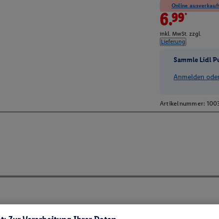
Online ausverkauft
6.99*
inkl. MwSt. zzgl.
Lieferung
Sammle Lidl P
Anmelden oder 
Artikelnummer:
100