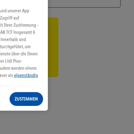
 und unserer App
Zugriff auf
it Ihrer Zustimmung -
ren³²ᵃ
IAB TCF insgesamt
6
g innerhalb und
den
 durchgeführt, um
enste über die Ihnen
s Lidl Plus-
. Zudem werden einem
eser als
eigenständig
eren Diensten
Lidl-Dienste, Ihr
ZUSTIMMEN
echt - sowie Ihre
ch dem Speichern von
sogenannten
 zur Leistungs-/
ur technischen