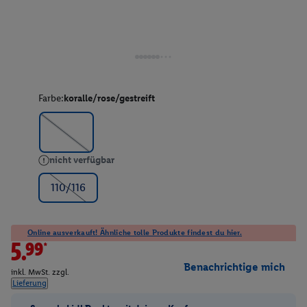
Farbe:
koralle/rose/gestreift
nicht verfügbar
110/116
Online ausverkauft! Ähnliche tolle Produkte findest du hier.
5.99*
Benachrichtige mich
inkl. MwSt. zzgl.
Lieferung