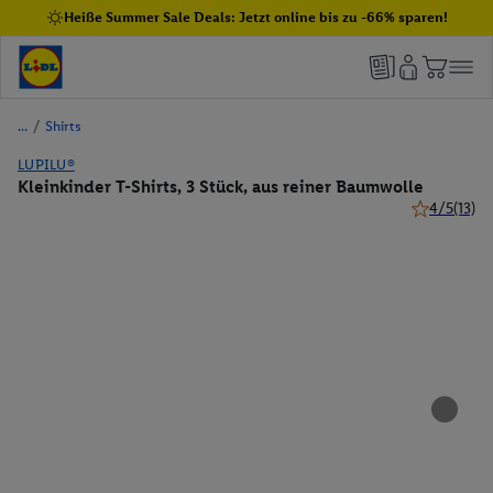
Heiße Summer Sale Deals: Jetzt online bis zu -66% sparen!
/
Shirts
LUPILU®
Kleinkinder T-Shirts, 3 Stück, aus reiner Baumwolle
4/5
(13)
4 von 5 Ste