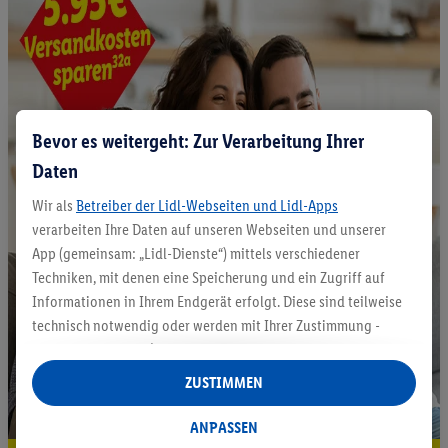
Bevor es weitergeht: Zur Verarbeitung Ihrer
Daten
Wir als
Betreiber der Lidl-Webseiten und Lidl-Apps
verarbeiten Ihre Daten auf unseren Webseiten und unserer
App (gemeinsam: „Lidl-Dienste“) mittels verschiedener
Techniken, mit denen eine Speicherung und ein Zugriff auf
Informationen in Ihrem Endgerät erfolgt. Diese sind teilweise
technisch notwendig oder werden mit Ihrer Zustimmung -
auch durch Partner (u.a.
als separat
oder gemeinsam
Verantwortliche; im Zusammenhang mit dem IAB TCF
ZUSTIMMEN
insgesamt
6
Partner) - für komfortable Einstellungen, zur
Statistik-Erstellung oder für personalisierte Werbung
ANPASSEN
innerhalb und außerhalb der Lidl-Dienste verwendet.