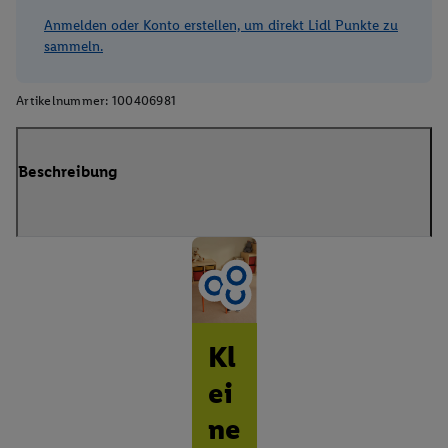
Anmelden oder Konto erstellen, um direkt Lidl Punkte zu
sammeln.
Artikelnummer:
100406981
Beschreibung
Kl
ei
ne