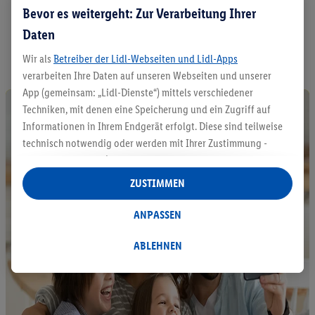
e
Bevor es weitergeht: Zur Verarbeitung Ihrer
A
Daten
l
l
Wir als
Betreiber der Lidl-Webseiten und Lidl-Apps
e
verarbeiten Ihre Daten auf unseren Webseiten und unserer
P
App (gemeinsam: „Lidl-Dienste“) mittels verschiedener
r
Techniken, mit denen eine Speicherung und ein Zugriff auf
o
Informationen in Ihrem Endgerät erfolgt. Diese sind teilweise
d
u
technisch notwendig oder werden mit Ihrer Zustimmung -
k
auch durch Partner (u.a.
als separat
oder gemeinsam
t
Verantwortliche; im Zusammenhang mit dem IAB TCF
ZUSTIMMEN
e
insgesamt
6
Partner) - für komfortable Einstellungen, zur
e
Statistik-Erstellung oder für personalisierte Werbung
n
ANPASSEN
t
innerhalb und außerhalb der Lidl-Dienste verwendet.
d
Datenverarbeitungen für personalisierte Werbung werden
ABLEHNEN
e
durchgeführt, um eigene Werbung auszusteuern und um
c
Dritten die Ausspielung von Werbung außerhalb der Lidl-
k
Dienste über die Ihnen und Ihren Haushaltsangehörigen
e
n
zugeordneten Endgeräte zu ermöglichen. Sofern Sie