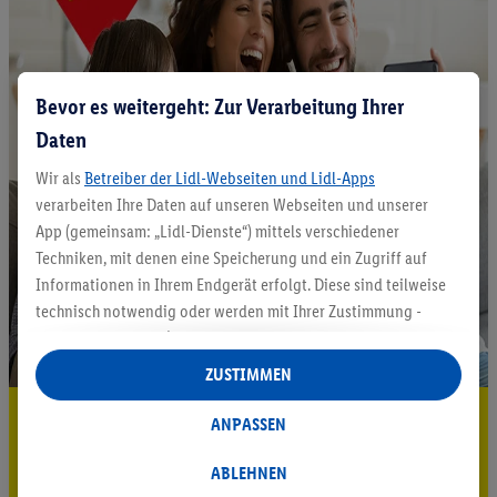
Bevor es weitergeht: Zur Verarbeitung Ihrer
Daten
Wir als
Betreiber der Lidl-Webseiten und Lidl-Apps
verarbeiten Ihre Daten auf unseren Webseiten und unserer
App (gemeinsam: „Lidl-Dienste“) mittels verschiedener
Techniken, mit denen eine Speicherung und ein Zugriff auf
Informationen in Ihrem Endgerät erfolgt. Diese sind teilweise
technisch notwendig oder werden mit Ihrer Zustimmung -
auch durch Partner (u.a.
als separat
oder gemeinsam
Verantwortliche; im Zusammenhang mit dem IAB TCF
ZUSTIMMEN
insgesamt
6
Partner) - für komfortable Einstellungen, zur
5.95 € Versand sparen³²ᵃ
Statistik-Erstellung oder für personalisierte Werbung
ANPASSEN
innerhalb und außerhalb der Lidl-Dienste verwendet.
Jetzt zum Newsletter anmelden
Datenverarbeitungen für personalisierte Werbung werden
ABLEHNEN