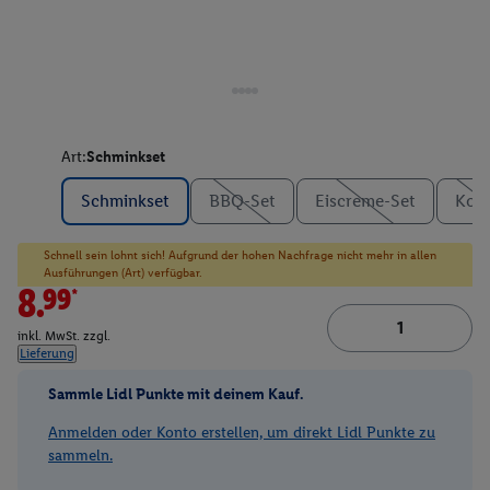
Art:
Schminkset
Schminkset
BBQ-Set
Eiscreme-Set
Koc
Schnell sein lohnt sich! Aufgrund der hohen Nachfrage nicht mehr in allen
Ausführungen (Art) verfügbar.
8.99*
inkl. MwSt. zzgl.
Lieferung
Sammle Lidl Punkte mit deinem Kauf.
Anmelden oder Konto erstellen, um direkt Lidl Punkte zu
sammeln.