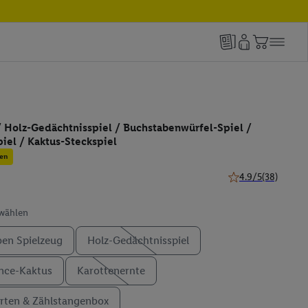
/ Holz-Gedächtnisspiel / Buchstabenwürfel-Spiel /
iel / Kaktus-Steckspiel
en
4.9/5
(38)
4.9 von 5 Sternen 
swählen
en Spielzeug
Holz-Gedächtnisspiel
nce-Kaktus
Karottenernte
rten & Zählstangenbox