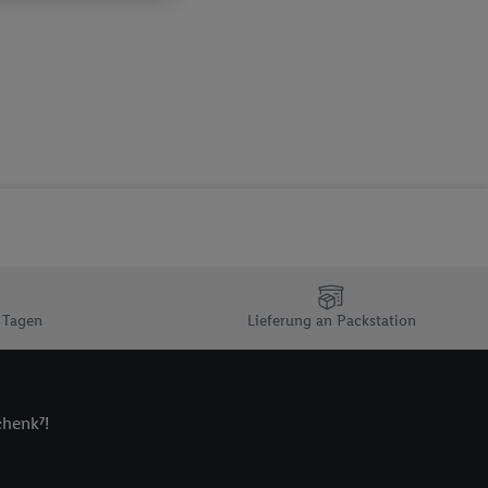
ch dem Speichern von
sogenannten
 zur Leistungs-/
ur technischen
n Ihr bestehendes Lidl
n gemeinsamer
zielle Online-Kennung
Kennung verwenden
ung auszuspielen.
 umgewandelte E-Mail-
 Utiq-Technologie in
 Tagen
Lieferung an Packstation
 Sie verfügbar ist.
dresse und einer
en diese Kennung
nsten zu erfassen.
chenk⁷!
 von Dritten betrieben
gung speziell zur