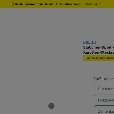
Heiße Summer Sale Deals: Jetzt online bis zu -66% sparen!
LUPILU®
Stäbchen-Spiel 
Karotten-Stecksp
Top Kundenbewertung
Art:
Bitte au
Buchstab
Holzbala
Zahlenka