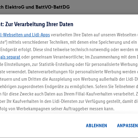
ch ElektroG und BattVO-BattDG
t: Zur Verarbeitung Ihrer Daten
dl-Webseiten und Lidl-Apps
verarbeiten Ihre Daten auf unseren Webseiten
te“) mittels verschiedener Techniken, mit denen eine Speicherung und ein 
Endgerät erfolgt. Diese sind teilweise technisch notwendig oder werden m
.
als separat
oder gemeinsam Verantwortliche; im Zusammenhang mit dem 
ble Einstellungen, zur Statistik-Erstellung oder für personalisierte Werbun
nste verwendet. Datenverarbeitungen für personalisierte Werbung werden
euern und um Dritten die Ausspielung von Werbung außerhalb der Lidl-Di
5.95 € Versand spa
ehörigen zugeordneten Endgeräte zu ermöglichen. Sofern Sie Teilnehmer de
Jetzt zum Newsletter anmel
 für diese Zwecke auch Daten aus Ihrem Filial-Kaufverhalten verarbeitet
ber Ihr Kaufverhalten in den Lidl-Diensten zur Verfügung gestellt, damit di
folg von Werbekampagnen seiner Auftraggeber messen kann.
Gutschein sichern!
isierter Werbung basiert auf der Generierung von auch mit Daten von and
. Dies umfasst die Zusammenführung von Daten (z.B. über Ihre Nutzung der 
ABLEHNEN
ANPASSEN
dl-Diensten, Informationen aus Ihrem Kundenkonto - z.B. Alter oder Geschl