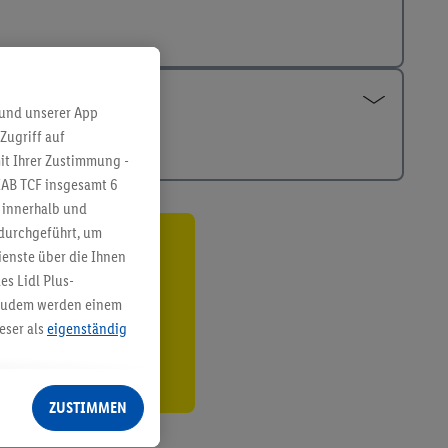
 und unserer App
Zugriff auf
it Ihrer Zustimmung -
IAB TCF insgesamt
6
g innerhalb und
 durchgeführt, um
enste über die Ihnen
ren³²ᵃ
s Lidl Plus-
den
. Zudem werden einem
eser als
eigenständig
eren Diensten
Lidl-Dienste, Ihr
ZUSTIMMEN
echt - sowie Ihre