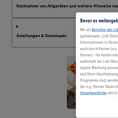
Rücknahme von Altgeräten und weitere Hinweise na
Bevor es weitergeh
Wir als
Betreiber der Li
Anleitungen & Downloads
(gemeinsam: „Lidl-Diens
Informationen in Ihrem 
auch durch Partner (u.a
Partner) - für komforta
außerhalb der Lidl-Die
eigene Werbung auszust
und Ihren Haushaltsang
Programms sind, werden
der o.g. Partner Daten ü
Verantwortlicher
den Er
Die Erstellung personal
angereicherten Profilen
Kaufverhalten in den Li