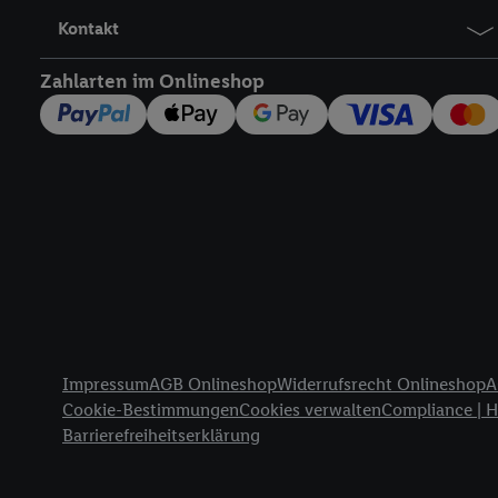
Nutzung der Utiq-Techno
Kontakt
widerrufen - jederzeit 
Telekommunikations-basi
Zahlarten im Onlineshop
die Lidl-Dienste) wider
Durch einen Klick auf „
„Zustimmen“ stimmen Si
genannten Partner zu. W
jederzeit mit Wirkung f
finden Sie hier.
Unter „A
nachfolgend schlagwort
Erfolgsmessung:
Gewährleistung der Sic
Anzeige von Werbung un
Rechtliche Informationen
Verknüpfung verschiede
Messung des Erfolgs v
Impressum
AGB Onlineshop
Widerrufsrecht Onlineshop
A
Cookie-Bestimmungen
Cookies verwalten
Compliance | 
Technologie für digital
Barrierefreiheitserklärung
Verwendung genauer 
Zugriff auf Informa