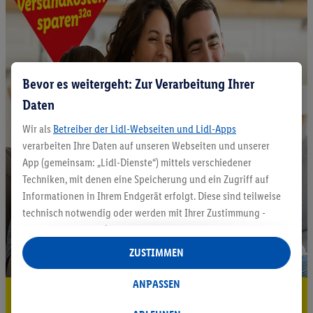
Bevor es weitergeht: Zur Verarbeitung Ihrer
Daten
Wir als
Betreiber der Lidl-Webseiten und Lidl-Apps
verarbeiten Ihre Daten auf unseren Webseiten und unserer
App (gemeinsam: „Lidl-Dienste“) mittels verschiedener
Techniken, mit denen eine Speicherung und ein Zugriff auf
Informationen in Ihrem Endgerät erfolgt. Diese sind teilweise
technisch notwendig oder werden mit Ihrer Zustimmung -
auch durch Partner (u.a.
als separat
oder gemeinsam
Verantwortliche; im Zusammenhang mit dem IAB TCF
ZUSTIMMEN
insgesamt
6
Partner) - für komfortable Einstellungen, zur
Statistik-Erstellung oder für personalisierte Werbung
ANPASSEN
5.95 € Versand sparen³²ᵃ
innerhalb und außerhalb der Lidl-Dienste verwendet.