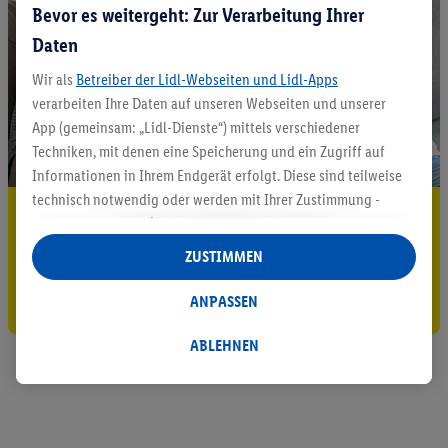
Bevor es weitergeht: Zur Verarbeitung Ihrer
Daten
Wir als
Betreiber der Lidl-Webseiten und Lidl-Apps
verarbeiten Ihre Daten auf unseren Webseiten und unserer
App (gemeinsam: „Lidl-Dienste“) mittels verschiedener
Techniken, mit denen eine Speicherung und ein Zugriff auf
Informationen in Ihrem Endgerät erfolgt. Diese sind teilweise
technisch notwendig oder werden mit Ihrer Zustimmung -
5.95 € Versand sparen³²ᵃ
auch durch Partner (u.a.
als separat
oder gemeinsam
Verantwortliche; im Zusammenhang mit dem IAB TCF
Jetzt zum Newsletter anmelden
ZUSTIMMEN
insgesamt
6
Partner) - für komfortable Einstellungen, zur
Statistik-Erstellung oder für personalisierte Werbung
Gutschein sichern!
ANPASSEN
innerhalb und außerhalb der Lidl-Dienste verwendet.
Datenverarbeitungen für personalisierte Werbung werden
ABLEHNEN
durchgeführt, um eigene Werbung auszusteuern und um
Dritten die Ausspielung von Werbung außerhalb der Lidl-
Dienste über die Ihnen und Ihren Haushaltsangehörigen
zugeordneten Endgeräte zu ermöglichen. Sofern Sie