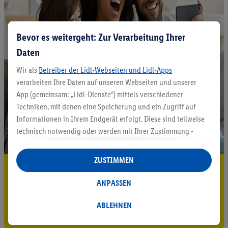
Bevor es weitergeht: Zur Verarbeitung Ihrer
Daten
Wir als
Betreiber der Lidl-Webseiten und Lidl-Apps
verarbeiten Ihre Daten auf unseren Webseiten und unserer
App (gemeinsam: „Lidl-Dienste“) mittels verschiedener
Techniken, mit denen eine Speicherung und ein Zugriff auf
Informationen in Ihrem Endgerät erfolgt. Diese sind teilweise
technisch notwendig oder werden mit Ihrer Zustimmung -
auch durch Partner (u.a.
als separat
oder gemeinsam
Verantwortliche; im Zusammenhang mit dem IAB TCF
ZUSTIMMEN
5.95 € Versand sparen³²ᵃ
insgesamt
6
Partner) - für komfortable Einstellungen, zur
Statistik-Erstellung oder für personalisierte Werbung
ANPASSEN
Jetzt zum Newsletter anmelden
innerhalb und außerhalb der Lidl-Dienste verwendet.
Datenverarbeitungen für personalisierte Werbung werden
ABLEHNEN
Gutschein sichern!
durchgeführt, um eigene Werbung auszusteuern und um