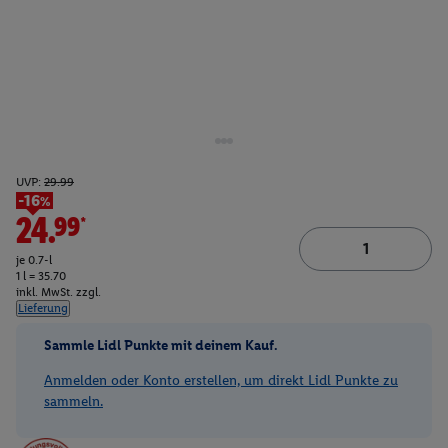
UVP:
29.99
-16%
24.99*
je 0.7-l
1 l = 35.70
inkl. MwSt. zzgl.
Lieferung
Sammle Lidl Punkte mit deinem Kauf.
Anmelden oder Konto erstellen, um direkt Lidl Punkte zu
sammeln.