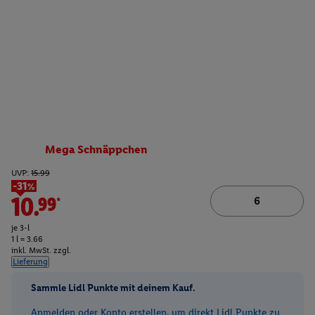
Mega Schnäppchen
UVP:
15.99
-31%
10.99*
je 3-l
1 l = 3.66
inkl. MwSt. zzgl.
Lieferung
Sammle Lidl Punkte mit deinem Kauf.
Anmelden oder Konto erstellen, um direkt Lidl Punkte zu