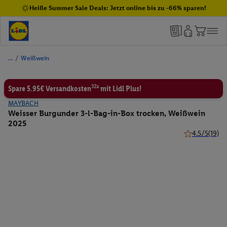
Heiße Summer Sale Deals: Jetzt online bis zu -66% sparen!
/
Weißwein
32a
Spare 5.95€ Versandkosten
mit Lidl Plus!
MAYBACH
Weisser Burgunder 3-l-Bag-in-Box trocken, Weißwein
2025
4.5/5
(19)
4.5 von 5 Ste