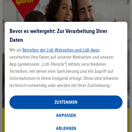
Bevor es weitergeht: Zur Verarbeitung Ihrer
Daten
Wir als
Betreiber der Lidl-Webseiten und Lidl-Apps
verarbeiten Ihre Daten auf unseren Webseiten und unserer
App (gemeinsam: „Lidl-Dienste“) mittels verschiedener
Techniken, mit denen eine Speicherung und ein Zugriff auf
Informationen in Ihrem Endgerät erfolgt. Diese sind teilweise
technisch notwendig oder werden mit Ihrer Zustimmung -
auch durch Partner (u.a.
als separat
oder gemeinsam
Verantwortliche; im Zusammenhang mit dem IAB TCF
ZUSTIMMEN
insgesamt
6
Partner) - für komfortable Einstellungen, zur
Statistik-Erstellung oder für personalisierte Werbung
ANPASSEN
5.95 € Versand sparen³²ᵃ
innerhalb und außerhalb der Lidl-Dienste verwendet.
Jetzt zum Newsletter anmelden
Datenverarbeitungen für personalisierte Werbung werden
ABLEHNEN