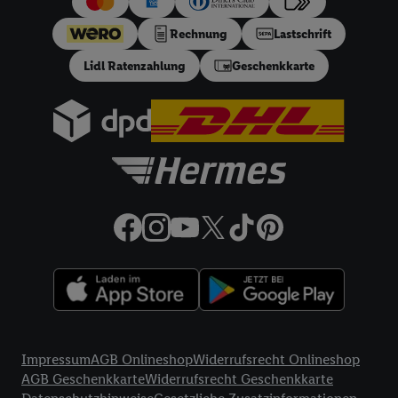
uns und einem der anderen oben genannten Partner auch Ihre
in einen Hashwert umgewandelte E-Mail-Adresse in
Rechnung
Lastschrift
gemeinsamer Verantwortlichkeit verarbeitet.
Lidl Ratenzahlung
Geschenkkarte
Zudem erlauben Sie uns, der Utiq SA/NV („Utiq“) und
Ihrem
Telekommunikationsnetzbetreiber
, die Utiq-Technologie
in den Lidl-Diensten einzusetzen. Utiq prüft zunächst anhand
Ihrer IP-Adresse, ob die Technologie für Sie verfügbar ist.
Wenn das der Fall ist, gibt Utiq Ihre IP-Adresse an Ihren
Netzbetreiber weiter, der anhand der IP-Adresse und einer
Kundenkonto-Referenz, wie z.B. Ihrer Mobilfunknummer, eine
Kennung für Utiq erstellt. Wir werden diese Kennung
verwenden, um Sie wiederzuerkennen und Erkenntnisse über
Ihr Nutzungsverhalten in den Lidl-Diensten zu erfassen.
Insbesondere können Sie mittels dieser Technologie auch auf
Diensten wiedererkannt werden, die von Dritten betrieben
werden, damit wir Ihnen dort personalisierte Werbung
Rechtliche Informationen
ausspielen können. Sie können Ihre Einwilligung speziell zur
Impressum
AGB Onlineshop
Widerrufsrecht Onlineshop
Nutzung der Utiq-Technologie - zusätzlich zur weiter unten
AGB Geschenkkarte
Widerrufsrecht Geschenkkarte
erläuterten Möglichkeit, Ihre Einwilligung generell zu