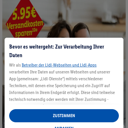
Bevor es weitergeht: Zur Verarbeitung Ihrer
Daten
Wir als
Betreiber der Lidl-Webseiten und Lidl-Apps
verarbeiten Ihre Daten auf unseren Webseiten und unserer
App (gemeinsam: „Lidl-Dienste“) mittels verschiedener
Techniken, mit denen eine Speicherung und ein Zugriff auf
Informationen in Ihrem Endgerät erfolgt. Diese sind teilweise
technisch notwendig oder werden mit Ihrer Zustimmung -
auch durch Partner (u.a.
als separat
oder gemeinsam
Verantwortliche; im Zusammenhang mit dem IAB TCF
ZUSTIMMEN
insgesamt
6
Partner) - für komfortable Einstellungen, zur
Statistik-Erstellung oder für personalisierte Werbung