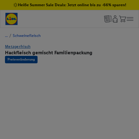
Heiße Summer Sale Deals: Jetzt online bis zu -66% sparen!
/
Schweinefleisch
Metzgerfrisch
Hackfleisch gemischt Familienpackung
Preisveränderung