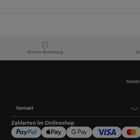
Erfolgsmessung der Wer
Sicherung und Optimie
Sofern Sie hier Ihre Zus
Plus-Konto einloggen, 
Verantwortlichkeit mit
zu erstellen (die sogen
können, um Sie in von 
Sichere Bestellung
K
Hierzu wird von uns un
Adresse in gemeinsamer 
Zudem erlauben Sie uns,
den Lidl-Diensten einzus
Melde 
Wenn das der Fall ist, g
Kundenkonto-Referenz, 
verwenden, um Sie wied
Insbesondere können Sie
Kontakt
werden, damit wir Ihnen
Zahlarten im Onlineshop
Nutzung der Utiq-Techno
widerrufen - jederzeit 
Telekommunikations-basi