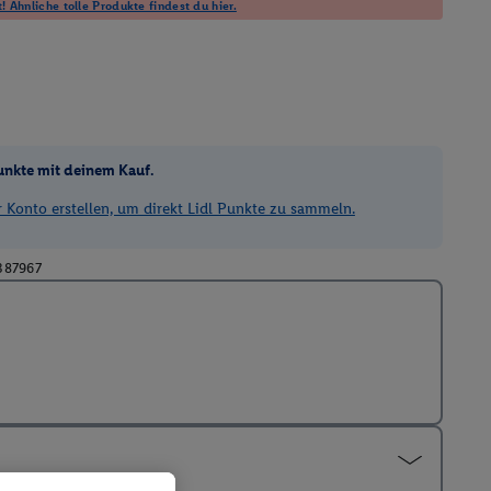
! Ähnliche tolle Produkte findest du hier.
unkte mit deinem Kauf.
Konto erstellen, um direkt Lidl Punkte zu sammeln.
387967