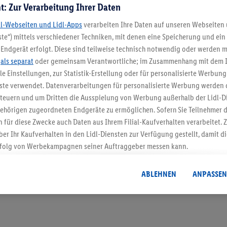
t: Zur Verarbeitung Ihrer Daten
dl-Webseiten und Lidl-Apps
verarbeiten Ihre Daten auf unseren Webseiten
te“) mittels verschiedener Techniken, mit denen eine Speicherung und ein 
Endgerät erfolgt. Diese sind teilweise technisch notwendig oder werden m
.
als separat
oder gemeinsam Verantwortliche; im Zusammenhang mit dem 
5.95 € Versand spa
ble Einstellungen, zur Statistik-Erstellung oder für personalisierte Werbun
nste verwendet. Datenverarbeitungen für personalisierte Werbung werden
Jetzt zum Newsletter anmel
euern und um Dritten die Ausspielung von Werbung außerhalb der Lidl-Di
ehörigen zugeordneten Endgeräte zu ermöglichen. Sofern Sie Teilnehmer de
Gutschein sichern!
 für diese Zwecke auch Daten aus Ihrem Filial-Kaufverhalten verarbeitet
ber Ihr Kaufverhalten in den Lidl-Diensten zur Verfügung gestellt, damit di
folg von Werbekampagnen seiner Auftraggeber messen kann.
isierter Werbung basiert auf der Generierung von auch mit Daten von and
. Dies umfasst die Zusammenführung von Daten (z.B. über Ihre Nutzung der 
ABLEHNEN
ANPASSEN
dl-Diensten, Informationen aus Ihrem Kundenkonto - z.B. Alter oder Geschl
 auch über verschiedene Endgeräte und Lidl-Dienste hinweg einschließli
auf Informationen auf Ihren Endgeräten zur Erstellung von Zielgruppen (
nhang mit dem Ausspielen dieser Werbung erfolgen Verarbeitungen auch