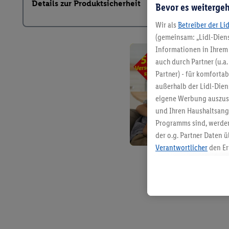
Details zur Produktsicherheit
Bevor es weitergeh
Wir als
Betreiber der Li
(gemeinsam: „Lidl-Diens
Informationen in Ihrem 
auch durch Partner (u.a
Partner) - für komforta
außerhalb der Lidl-Die
eigene Werbung auszust
und Ihren Haushaltsang
Programms sind, werden
der o.g. Partner Daten ü
Verantwortlicher
den Er
Die Erstellung personal
angereicherten Profilen
Kaufverhalten in den Li
genauen Standortdaten)
und/ oder dem Zugriff 
Segmenten). Im Zusamme