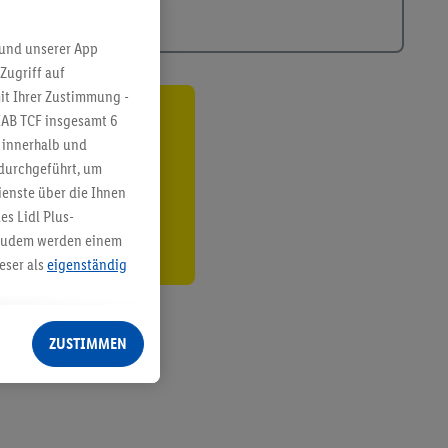
 und unserer App
Zugriff auf
it Ihrer Zustimmung -
IAB TCF insgesamt
6
ren³²ᵃ
g innerhalb und
 durchgeführt, um
den
enste über die Ihnen
s Lidl Plus-
. Zudem werden einem
eser als
eigenständig
eren Diensten
Lidl-Dienste, Ihr
ZUSTIMMEN
echt - sowie Ihre
ch dem Speichern von
sogenannten
 zur Leistungs-/