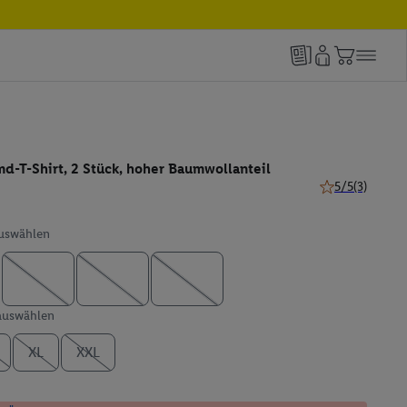
d-T-Shirt, 2 Stück, hoher Baumwollanteil
5/5
(3)
5 von 5 Sternen
auswählen
 auswählen
XL
XXL