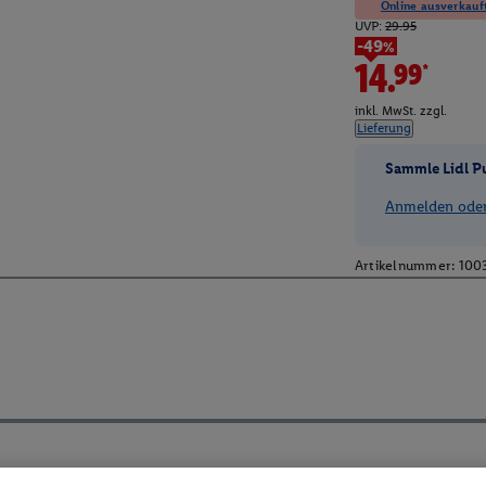
Online ausverkauft
UVP:
29.95
-49%
14.99*
inkl. MwSt. zzgl.
Lieferung
Sammle Lidl P
Anmelden oder 
Artikelnummer:
100