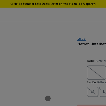
Heiße Summer Sale Deals: Jetzt online bis zu -66% sparen!
MEXX
Herren Unterhem
Farbe:
Bitte 
Größe:
Bitte
M
L