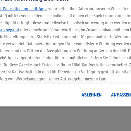
dl-Webseiten und Lidl-Apps
verarbeiten Ihre Daten auf unseren Webseiten
te“) mittels verschiedener Techniken, mit denen eine Speicherung und ein 
Endgerät erfolgt. Diese sind teilweise technisch notwendig oder werden m
5.95 € Versand spa
.
als separat
oder gemeinsam Verantwortliche; im Zusammenhang mit dem 
ble Einstellungen, zur Statistik-Erstellung oder für personalisierte Werbun
Jetzt zum Newsletter anmel
nste verwendet. Datenverarbeitungen für personalisierte Werbung werden
euern und um Dritten die Ausspielung von Werbung außerhalb der Lidl-Di
Gutschein sichern!
ehörigen zugeordneten Endgeräte zu ermöglichen. Sofern Sie Teilnehmer de
 für diese Zwecke auch Daten aus Ihrem Filial-Kaufverhalten verarbeitet
ber Ihr Kaufverhalten in den Lidl-Diensten zur Verfügung gestellt, damit di
folg von Werbekampagnen seiner Auftraggeber messen kann.
isierter Werbung basiert auf der Generierung von auch mit Daten von and
. Dies umfasst die Zusammenführung von Daten (z.B. über Ihre Nutzung der 
ABLEHNEN
ANPASSEN
dl-Diensten, Informationen aus Ihrem Kundenkonto - z.B. Alter oder Geschl
 auch über verschiedene Endgeräte und Lidl-Dienste hinweg einschließli
auf Informationen auf Ihren Endgeräten zur Erstellung von Zielgruppen (
nhang mit dem Ausspielen dieser Werbung erfolgen Verarbeitungen auch
bung, zur Zielgruppenforschung, zur Entwicklung von Angeboten sowie z