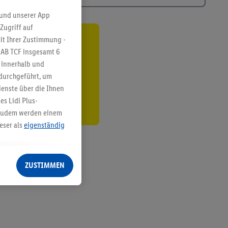
 und unserer App
Zugriff auf
it Ihrer Zustimmung -
ren³²ᵃ
IAB TCF insgesamt
6
g innerhalb und
den
 durchgeführt, um
enste über die Ihnen
s Lidl Plus-
. Zudem werden einem
eser als
eigenständig
eren Diensten
Lidl-Dienste, Ihr
ZUSTIMMEN
echt - sowie Ihre
ch dem Speichern von
sogenannten
 zur Leistungs-/
ur technischen