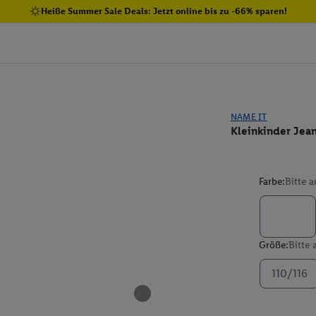
Heiße Summer Sale Deals: Jetzt online bis zu -66% sparen!
NAME IT
Kleinkinder Jea
Farbe:
Bitte 
Größe:
Bitte
110/116