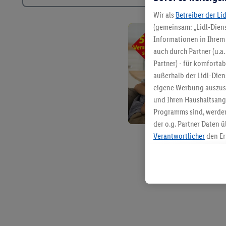
Wir als
Betreiber der Li
(gemeinsam: „Lidl-Diens
Informationen in Ihrem 
auch durch Partner (u.a
Partner) - für komforta
außerhalb der Lidl-Die
eigene Werbung auszust
und Ihren Haushaltsang
Programms sind, werden
der o.g. Partner Daten ü
Verantwortlicher
den Er
Die Erstellung personal
angereicherten Profilen
Kaufverhalten in den Li
genauen Standortdaten)
und/ oder dem Zugriff 
Segmenten). Im Zusamme
Erfolgsmessung der Wer