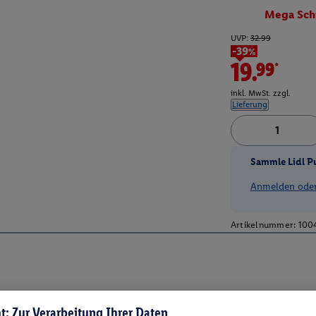
Mega Sch
UVP:
32.99
-39%
19.99*
inkl. MwSt. zzgl.
Lieferung
Sammle Lidl P
Anmelden oder 
Artikelnummer:
100
t: Zur Verarbeitung Ihrer Daten