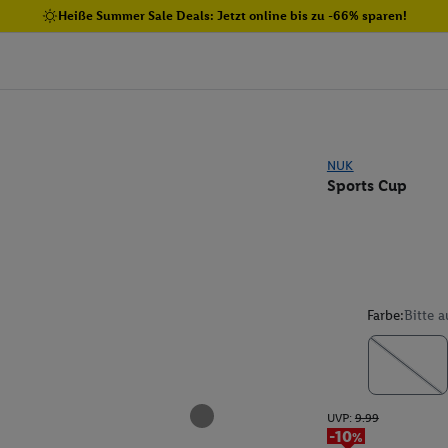
Heiße Summer Sale Deals: Jetzt online bis zu -66% sparen!
NUK
Sports Cup
Farbe:
Bitte 
UVP:
9.99
-10%