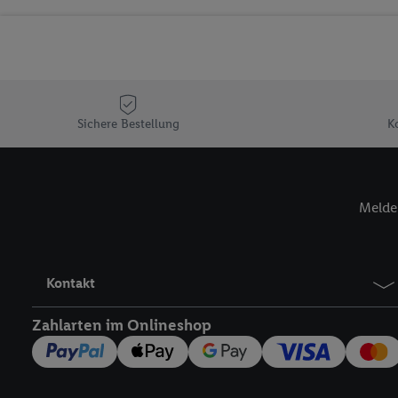
Sicherung und Optimie
Sofern Sie hier Ihre Zus
Plus-Konto einloggen, 
Verantwortlichkeit mit
zu erstellen (die sogen
können, um Sie in von 
Sichere Bestellung
K
Hierzu wird von uns un
Adresse in gemeinsamer 
Zudem erlauben Sie uns,
Melde 
den Lidl-Diensten einzus
Wenn das der Fall ist, g
Kundenkonto-Referenz, 
verwenden, um Sie wied
Kontakt
Insbesondere können Sie
werden, damit wir Ihnen
Zahlarten im Onlineshop
Nutzung der Utiq-Techno
widerrufen - jederzeit 
Telekommunikations-basi