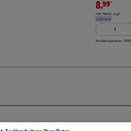
8.99*
inkl. MwSt. zzgl.
Lieferung
Artikelnummer:
100