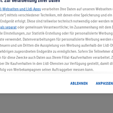
t: Zur Verarbeitung Ihrer Daten
dl-Webseiten und Lidl-Apps
verarbeiten Ihre Daten auf unseren Webseiten
te“) mittels verschiedener Techniken, mit denen eine Speicherung und ein 
Endgerät erfolgt. Diese sind teilweise technisch notwendig oder werden m
5.95 € Versand spa
.
als separat
oder gemeinsam Verantwortliche; im Zusammenhang mit dem 
ble Einstellungen, zur Statistik-Erstellung oder für personalisierte Werbun
Jetzt zum Newsletter anmel
nste verwendet. Datenverarbeitungen für personalisierte Werbung werden
euern und um Dritten die Ausspielung von Werbung außerhalb der Lidl-Di
Gutschein sichern!
ehörigen zugeordneten Endgeräte zu ermöglichen. Sofern Sie Teilnehmer de
 für diese Zwecke auch Daten aus Ihrem Filial-Kaufverhalten verarbeitet
ber Ihr Kaufverhalten in den Lidl-Diensten zur Verfügung gestellt, damit di
folg von Werbekampagnen seiner Auftraggeber messen kann.
isierter Werbung basiert auf der Generierung von auch mit Daten von and
. Dies umfasst die Zusammenführung von Daten (z.B. über Ihre Nutzung der 
ABLEHNEN
ANPASSEN
dl-Diensten, Informationen aus Ihrem Kundenkonto - z.B. Alter oder Geschl
 auch über verschiedene Endgeräte und Lidl-Dienste hinweg einschließli
auf Informationen auf Ihren Endgeräten zur Erstellung von Zielgruppen (
nhang mit dem Ausspielen dieser Werbung erfolgen Verarbeitungen auch
bung, zur Zielgruppenforschung, zur Entwicklung von Angeboten sowie z