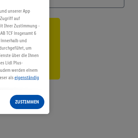
 und unserer App
Zugriff auf
it Ihrer Zustimmung -
ren³²ᵃ
IAB TCF insgesamt
6
g innerhalb und
den
 durchgeführt, um
enste über die Ihnen
s Lidl Plus-
. Zudem werden einem
eser als
eigenständig
eren Diensten
Lidl-Dienste, Ihr
ZUSTIMMEN
echt - sowie Ihre
ch dem Speichern von
sogenannten
 zur Leistungs-/
ur technischen