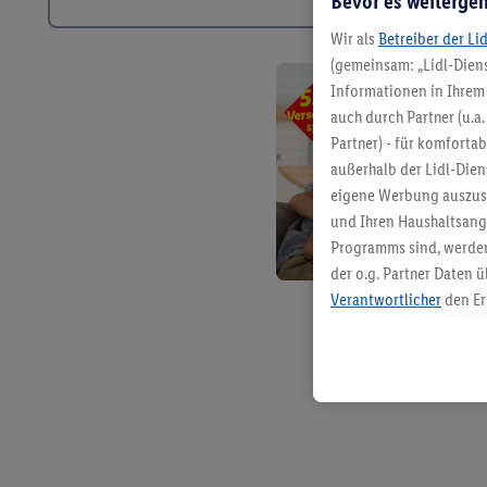
Bevor es weitergeh
Wir als
Betreiber der Li
(gemeinsam: „Lidl-Diens
Informationen in Ihrem 
auch durch Partner (u.a
Partner) - für komforta
außerhalb der Lidl-Die
eigene Werbung auszust
und Ihren Haushaltsang
Programms sind, werden
der o.g. Partner Daten ü
Verantwortlicher
den Er
Die Erstellung personal
angereicherten Profilen
Kaufverhalten in den Li
genauen Standortdaten)
und/ oder dem Zugriff 
Segmenten). Im Zusamme
Erfolgsmessung der Wer