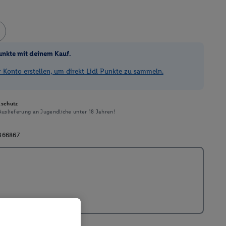
unkte mit deinem Kauf.
Konto erstellen, um direkt Lidl Punkte zu sammeln.
schutz
uslieferung an Jugendliche unter 18 Jahren!
366867