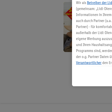
Wir als
Betreiber der Li
(gemeinsam: „Lidl-Diens
Informationen in Ihrem 
auch durch Partner (u.a
Partner) - für komforta
außerhalb der Lidl-Die
eigene Werbung auszust
und Ihren Haushaltsang
Programms sind, werden
der o.g. Partner Daten ü
Verantwortlicher
den Er
Die Erstellung personal
angereicherten Profilen
Kaufverhalten in den Li
genauen Standortdaten)
und/ oder dem Zugriff 
Segmenten). Im Zusamme
Erfolgsmessung der Wer
Sicherung und Optimie