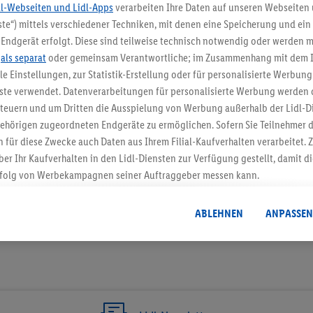
dl-Webseiten und Lidl-Apps
verarbeiten Ihre Daten auf unseren Webseiten
te“) mittels verschiedener Techniken, mit denen eine Speicherung und ein 
5.95 € Versand spa
Endgerät erfolgt. Diese sind teilweise technisch notwendig oder werden m
.
als separat
oder gemeinsam Verantwortliche; im Zusammenhang mit dem 
Jetzt zum Newsletter anmel
ble Einstellungen, zur Statistik-Erstellung oder für personalisierte Werbun
nste verwendet. Datenverarbeitungen für personalisierte Werbung werden
Gutschein sichern!
euern und um Dritten die Ausspielung von Werbung außerhalb der Lidl-Di
ehörigen zugeordneten Endgeräte zu ermöglichen. Sofern Sie Teilnehmer de
 für diese Zwecke auch Daten aus Ihrem Filial-Kaufverhalten verarbeitet
ber Ihr Kaufverhalten in den Lidl-Diensten zur Verfügung gestellt, damit di
folg von Werbekampagnen seiner Auftraggeber messen kann.
isierter Werbung basiert auf der Generierung von auch mit Daten von and
. Dies umfasst die Zusammenführung von Daten (z.B. über Ihre Nutzung der 
ABLEHNEN
ANPASSEN
dl-Diensten, Informationen aus Ihrem Kundenkonto - z.B. Alter oder Geschl
 auch über verschiedene Endgeräte und Lidl-Dienste hinweg einschließli
auf Informationen auf Ihren Endgeräten zur Erstellung von Zielgruppen (
nhang mit dem Ausspielen dieser Werbung erfolgen Verarbeitungen auch
bung, zur Zielgruppenforschung, zur Entwicklung von Angeboten sowie z
rung dieser Werbeausspielungen.