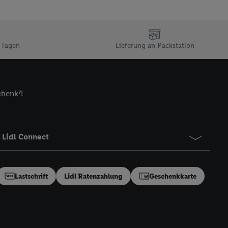
n Ihr bestehendes Lidl
n gemeinsamer
zielle Online-Kennung
Kennung verwenden
 Tagen
Lieferung an Packstation
ung auszuspielen.
 umgewandelte E-Mail-
chenk⁷!
 Utiq-Technologie in
 Sie verfügbar ist.
dresse und einer
en diese Kennung
Lidl Connect
nsten zu erfassen.
 von Dritten betrieben
gung speziell zur
Lastschrift
Lidl Ratenzahlung
Geschenkkarte
ung generell zu
en“/„Nutzung der
inwilligung (nur für
von Utiq
.