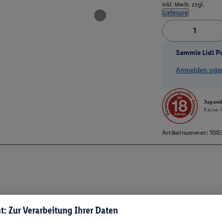
inkl. MwSt. zzgl.
Lieferung
Sammle Lidl P
Anmelden oder 
Jugend
Keine A
Artikelnummer:
100
t: Zur Verarbeitung Ihrer Daten