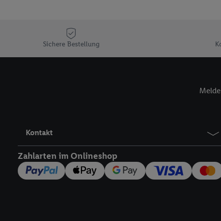
Sofern Sie hier Ihre Zus
Plus-Konto einloggen, 
Verantwortlichkeit mit
zu erstellen (die sogen
Sichere Bestellung
K
können, um Sie in von 
Hierzu wird von uns un
Adresse in gemeinsamer 
Melde 
Zudem erlauben Sie uns,
den Lidl-Diensten einzus
Wenn das der Fall ist, g
Kundenkonto-Referenz, 
Kontakt
verwenden, um Sie wied
Insbesondere können Sie
Zahlarten im Onlineshop
werden, damit wir Ihnen
Nutzung der Utiq-Techno
widerrufen - jederzeit 
Telekommunikations-basi
die Lidl-Dienste) wider