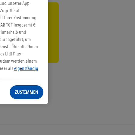
 und unserer App
Zugriff auf
ren³²ᵃ
it Ihrer Zustimmung -
IAB TCF insgesamt
6
den
g innerhalb und
 durchgeführt, um
enste über die Ihnen
s Lidl Plus-
. Zudem werden einem
eser als
eigenständig
eren Diensten
Lidl-Dienste, Ihr
ZUSTIMMEN
echt - sowie Ihre
ch dem Speichern von
sogenannten
 zur Leistungs-/
ur technischen