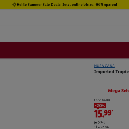
Heiße Summer Sale Deals: Jetzt online bis zu -66% sparen!
NUSA CAÑA
Imported Tropic
Mega Sch
UVP:
19.99
-20%
15.99*
je 0.7-l
1 l = 22.84