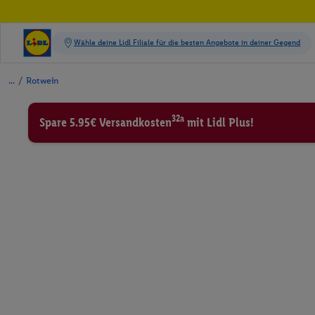
/
Rotwein
32a
Spare 5.95€ Versandkosten
mit Lidl Plus!