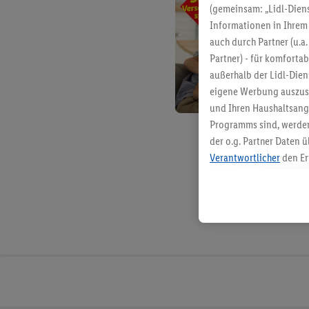
(gemeinsam: „Lidl-Diens
Informationen in Ihrem 
auch durch Partner (u.a
Partner) - für komforta
außerhalb der Lidl-Die
eigene Werbung auszust
und Ihren Haushaltsang
Programms sind, werden
der o.g. Partner Daten ü
Verantwortlicher
den Er
Die Erstellung personal
angereicherten Profilen
Kaufverhalten in den Li
genauen Standortdaten)
und/ oder dem Zugriff 
Segmenten). Im Zusamme
Erfolgsmessung der Wer
Sicherung und Optimie
Sofern Sie hier Ihre Zus