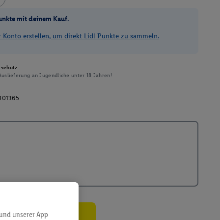
unkte mit deinem Kauf.
Konto erstellen, um direkt Lidl Punkte zu sammeln.
schutz
uslieferung an Jugendliche unter 18 Jahren!
401365
 und unserer App