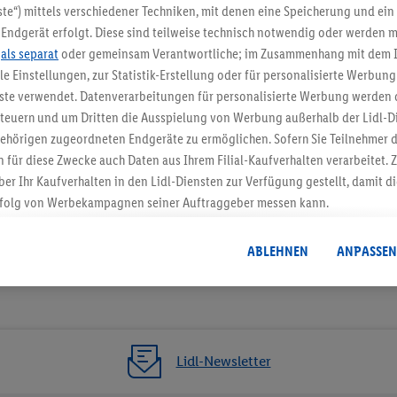
5.95 € Versand spa
te“) mittels verschiedener Techniken, mit denen eine Speicherung und ein 
Endgerät erfolgt. Diese sind teilweise technisch notwendig oder werden m
Jetzt zum Newsletter anmel
.
als separat
oder gemeinsam Verantwortliche; im Zusammenhang mit dem 
ble Einstellungen, zur Statistik-Erstellung oder für personalisierte Werbun
Gutschein sichern!
nste verwendet. Datenverarbeitungen für personalisierte Werbung werden
euern und um Dritten die Ausspielung von Werbung außerhalb der Lidl-Di
ehörigen zugeordneten Endgeräte zu ermöglichen. Sofern Sie Teilnehmer de
 für diese Zwecke auch Daten aus Ihrem Filial-Kaufverhalten verarbeitet
ber Ihr Kaufverhalten in den Lidl-Diensten zur Verfügung gestellt, damit di
folg von Werbekampagnen seiner Auftraggeber messen kann.
isierter Werbung basiert auf der Generierung von auch mit Daten von and
. Dies umfasst die Zusammenführung von Daten (z.B. über Ihre Nutzung der 
ABLEHNEN
ANPASSEN
dl-Diensten, Informationen aus Ihrem Kundenkonto - z.B. Alter oder Geschl
 auch über verschiedene Endgeräte und Lidl-Dienste hinweg einschließli
auf Informationen auf Ihren Endgeräten zur Erstellung von Zielgruppen (
nhang mit dem Ausspielen dieser Werbung erfolgen Verarbeitungen auch
bung, zur Zielgruppenforschung, zur Entwicklung von Angeboten sowie z
Lidl-Newsletter
rung dieser Werbeausspielungen.
timmung dazu erteilen und danach ein Lidl Plus-Konto erstellen bzw. sich i