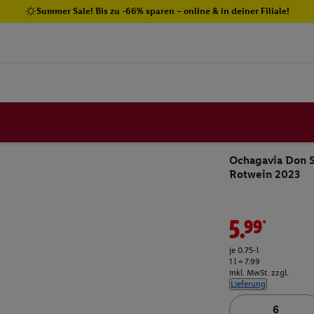
Summer Sale! Bis zu -66% sparen – online & in deiner Filiale!
Ochagavia Don Si
Rotwein 2023
5.99*
je 0.75-l
1 l = 7.99
inkl. MwSt. zzgl.
Lieferung