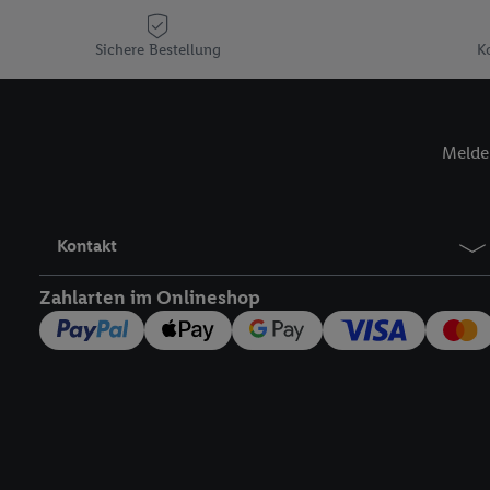
Plus-Konto einloggen, 
Verantwortlichkeit mit
Sichere Bestellung
K
zu erstellen (die sogen
können, um Sie in von 
Hierzu wird von uns un
Melde 
Adresse in gemeinsamer 
Zudem erlauben Sie uns,
den Lidl-Diensten einzus
Wenn das der Fall ist, g
Kontakt
Kundenkonto-Referenz, 
verwenden, um Sie wied
Zahlarten im Onlineshop
Insbesondere können Sie
werden, damit wir Ihnen
Nutzung der Utiq-Techno
widerrufen - jederzeit 
Telekommunikations-basi
die Lidl-Dienste) wider
Durch einen Klick auf „