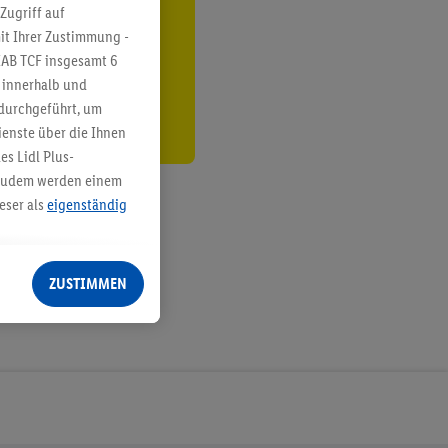
ren³²ᵃ
Zugriff auf
it Ihrer Zustimmung -
den
IAB TCF insgesamt
6
g innerhalb und
 durchgeführt, um
enste über die Ihnen
s Lidl Plus-
. Zudem werden einem
eser als
eigenständig
eren Diensten
Lidl-Dienste, Ihr
ZUSTIMMEN
echt - sowie Ihre
ch dem Speichern von
sogenannten
 zur Leistungs-/
ur technischen
n Ihr bestehendes Lidl