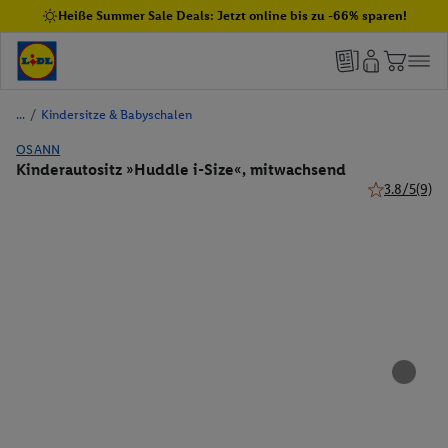
Heiße Summer Sale Deals: Jetzt online bis zu -66% sparen!
/
Kindersitze & Babyschalen
OSANN
Kinderautositz »Huddle i-Size«, mitwachsend
3.8/5
(9)
3.8 von 5 St