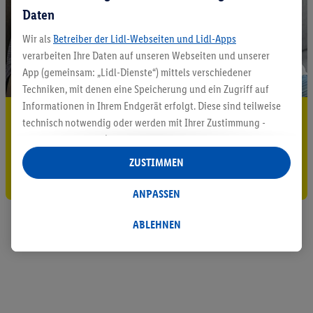
Daten
Wir als
Betreiber der Lidl-Webseiten und Lidl-Apps
verarbeiten Ihre Daten auf unseren Webseiten und unserer
App (gemeinsam: „Lidl-Dienste“) mittels verschiedener
Techniken, mit denen eine Speicherung und ein Zugriff auf
Informationen in Ihrem Endgerät erfolgt. Diese sind teilweise
5.95 € Versand sparen³²ᵃ
technisch notwendig oder werden mit Ihrer Zustimmung -
auch durch Partner (u.a.
als separat
oder gemeinsam
Jetzt zum Newsletter anmelden
Verantwortliche; im Zusammenhang mit dem IAB TCF
ZUSTIMMEN
insgesamt
6
Partner) - für komfortable Einstellungen, zur
Gutschein sichern!
Statistik-Erstellung oder für personalisierte Werbung
ANPASSEN
innerhalb und außerhalb der Lidl-Dienste verwendet.
Datenverarbeitungen für personalisierte Werbung werden
ABLEHNEN
durchgeführt, um eigene Werbung auszusteuern und um
Dritten die Ausspielung von Werbung außerhalb der Lidl-
Dienste über die Ihnen und Ihren Haushaltsangehörigen
zugeordneten Endgeräte zu ermöglichen. Sofern Sie
Teilnehmer des Lidl Plus-Programms sind, werden für diese