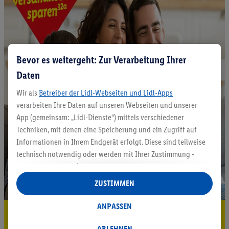
Bevor es weitergeht: Zur Verarbeitung Ihrer
Daten
Wir als
Betreiber der Lidl-Webseiten und Lidl-Apps
verarbeiten Ihre Daten auf unseren Webseiten und unserer
App (gemeinsam: „Lidl-Dienste“) mittels verschiedener
Techniken, mit denen eine Speicherung und ein Zugriff auf
Informationen in Ihrem Endgerät erfolgt. Diese sind teilweise
technisch notwendig oder werden mit Ihrer Zustimmung -
auch durch Partner (u.a.
als separat
oder gemeinsam
Verantwortliche; im Zusammenhang mit dem IAB TCF
ZUSTIMMEN
insgesamt
6
Partner) - für komfortable Einstellungen, zur
Statistik-Erstellung oder für personalisierte Werbung
ANPASSEN
5.95 € Versand sparen³²ᵃ
innerhalb und außerhalb der Lidl-Dienste verwendet.
Datenverarbeitungen für personalisierte Werbung werden
ABLEHNEN