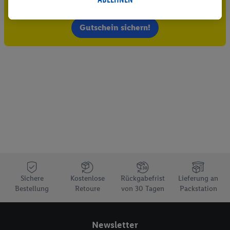
Jetzt zum Newsletter anmelden
durchgeführt, um eigene Werbung auszusteuern und um
Dritten die Ausspielung von Werbung außerhalb der Lidl-
Gutschein sichern!
Dienste über die Ihnen und Ihren Haushaltsangehörigen
zugeordneten Endgeräte zu ermöglichen. Sofern Sie
Teilnehmer des Lidl Plus-Programms sind, werden für diese
Zwecke auch Daten aus Ihrem Filial-Kaufverhalten verarbeitet.
Zudem werden einem der o.g. Partner Daten über Ihr
Kaufverhalten in den Lidl-Diensten zur Verfügung gestellt,
damit dieser als
eigenständig Verantwortlicher
den Erfolg von
Werbekampagnen seiner Auftraggeber messen kann.
Die Erstellung personalisierter Werbung basiert auf der
Generierung von auch mit Daten von anderen Diensten
angereicherten Profilen. Dies umfasst die Zusammenführung
von Daten (z.B. über Ihre Nutzung der Lidl-Dienste, Ihr
Sichere
Kostenlose
Rückgabefrist
Lieferung an
Kaufverhalten in den Lidl-Diensten, Informationen aus Ihrem
Bestellung
Retoure
von 30 Tagen
Packstation
Kundenkonto - z.B. Alter oder Geschlecht - sowie Ihre genauen
Standortdaten) auch über verschiedene Endgeräte und Lidl-
Dienste hinweg einschließlich dem Speichern von und/ oder
Newsletter