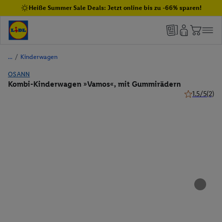
Heiße Summer Sale Deals: Jetzt online bis zu -66% sparen!
/
Kinderwagen
OSANN
Kombi-Kinderwagen »Vamos«, mit Gummirädern
1.5/5
(2)
1.5 von 5 St