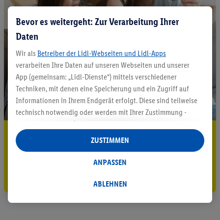
Bevor es weitergeht: Zur Verarbeitung Ihrer
Daten
Wir als
Betreiber der Lidl-Webseiten und Lidl-Apps
verarbeiten Ihre Daten auf unseren Webseiten und unserer
App (gemeinsam: „Lidl-Dienste“) mittels verschiedener
Techniken, mit denen eine Speicherung und ein Zugriff auf
Informationen in Ihrem Endgerät erfolgt. Diese sind teilweise
technisch notwendig oder werden mit Ihrer Zustimmung -
auch durch Partner (u.a.
als separat
oder gemeinsam
5.95 € Versand sparen³²ᵃ
Verantwortliche; im Zusammenhang mit dem IAB TCF
ZUSTIMMEN
insgesamt
6
Partner) - für komfortable Einstellungen, zur
Jetzt zum Newsletter anmelden
Statistik-Erstellung oder für personalisierte Werbung
ANPASSEN
innerhalb und außerhalb der Lidl-Dienste verwendet.
Gutschein sichern!
Datenverarbeitungen für personalisierte Werbung werden
ABLEHNEN
durchgeführt, um eigene Werbung auszusteuern und um
Dritten die Ausspielung von Werbung außerhalb der Lidl-
Dienste über die Ihnen und Ihren Haushaltsangehörigen