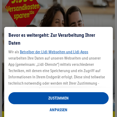
Bevor es weitergeht: Zur Verarbeitung Ihrer
Daten
Wir als
Betreiber der Lidl-Webseiten und Lidl-Apps
verarbeiten Ihre Daten auf unseren Webseiten und unserer
App (gemeinsam: „Lidl-Dienste“) mittels verschiedener
Techniken, mit denen eine Speicherung und ein Zugriff auf
Informationen in Ihrem Endgerät erfolgt. Diese sind teilweise
technisch notwendig oder werden mit Ihrer Zustimmung -
auch durch Partner (u.a.
als separat
oder gemeinsam
Verantwortliche; im Zusammenhang mit dem IAB TCF
ZUSTIMMEN
insgesamt
6
Partner) - für komfortable Einstellungen, zur
Statistik-Erstellung oder für personalisierte Werbung
ANPASSEN
innerhalb und außerhalb der Lidl-Dienste verwendet.