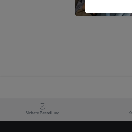
Kaufverhalten in den Li
genauen Standortdaten)
und/ oder dem Zugriff 
Segmenten). Im Zusamme
Erfolgsmessung der Wer
Sicherung und Optimie
Sofern Sie hier Ihre Zus
Plus-Konto einloggen, 
Verantwortlichkeit mit
zu erstellen (die sogen
können, um Sie in von 
Hierzu wird von uns un
Adresse in gemeinsamer 
Zudem erlauben Sie uns,
den Lidl-Diensten einzus
Wenn das der Fall ist, g
Sichere Bestellung
K
Kundenkonto-Referenz, 
verwenden, um Sie wied