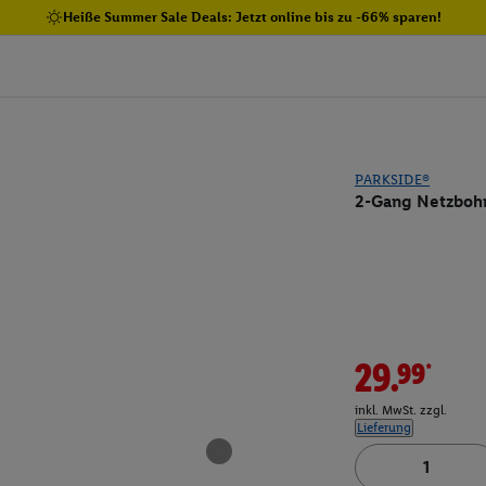
Heiße Summer Sale Deals: Jetzt online bis zu -66% sparen!
PARKSIDE®
2-Gang Netzbohr
29.99*
inkl. MwSt. zzgl.
Lieferung