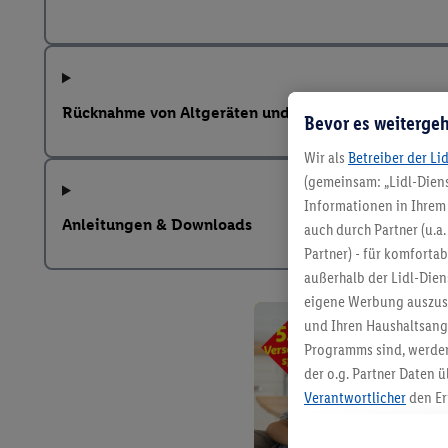
Rücknahme von Altgeräten und weitere Hinweise na
Bevor es weitergeh
Wir als
Betreiber der Li
(gemeinsam: „Lidl-Diens
Informationen in Ihrem 
Anleitungen & Downloads
auch durch Partner (u.a
Partner) - für komforta
außerhalb der Lidl-Die
eigene Werbung auszust
und Ihren Haushaltsang
Programms sind, werden
der o.g. Partner Daten ü
Verantwortlicher
den Er
Die Erstellung personal
angereicherten Profilen