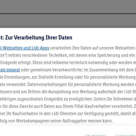
ch ElektroG und BattVO-BattDG
t: Zur Verarbeitung Ihrer Daten
dl-Webseiten und Lidl-Apps
verarbeiten Ihre Daten auf unseren Webseiten
te“) mittels verschiedener Techniken, mit denen eine Speicherung und ein 
Endgerät erfolgt. Diese sind teilweise technisch notwendig oder werden m
.
als separat
oder gemeinsam Verantwortliche; im Zusammenhang mit dem 
ble Einstellungen, zur Statistik-Erstellung oder für personalisierte Werbun
nste verwendet. Datenverarbeitungen für personalisierte Werbung werden
euern und um Dritten die Ausspielung von Werbung außerhalb der Lidl-Di
ehörigen zugeordneten Endgeräte zu ermöglichen. Sofern Sie Teilnehmer de
5.95 € Versand spa
 für diese Zwecke auch Daten aus Ihrem Filial-Kaufverhalten verarbeitet
ber Ihr Kaufverhalten in den Lidl-Diensten zur Verfügung gestellt, damit di
Jetzt zum Newsletter anmel
folg von Werbekampagnen seiner Auftraggeber messen kann.
isierter Werbung basiert auf der Generierung von auch mit Daten von and
. Dies umfasst die Zusammenführung von Daten (z.B. über Ihre Nutzung der 
Gutschein sichern!