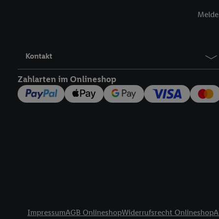
Insbesondere können Sie
werden, damit wir Ihnen
Melde 
Nutzung der Utiq-Techno
widerrufen - jederzeit 
Telekommunikations-basi
Kontakt
die Lidl-Dienste) wider
Durch einen Klick auf „
Zahlarten im Onlineshop
„Zustimmen“ stimmen Si
genannten Partner zu. W
jederzeit mit Wirkung f
finden Sie hier.
Unter „A
nachfolgend schlagwort
Erfolgsmessung:
Gewährleistung der Sic
Anzeige von Werbung un
Verknüpfung verschiede
Messung des Erfolgs v
Rechtliche Informationen
Technologie für digital
Impressum
AGB Onlineshop
Widerrufsrecht Onlineshop
A
Verwendung genauer 