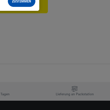
ZUSTIMMEN
echt - sowie Ihre
ch dem Speichern von
sogenannten
 zur Leistungs-/
ur technischen
n Ihr bestehendes Lidl
n gemeinsamer
zielle Online-Kennung
Kennung verwenden
ung auszuspielen.
 umgewandelte E-Mail-
 Utiq-Technologie in
 Sie verfügbar ist.
dresse und einer
 Tagen
Lieferung an Packstation
en diese Kennung
nsten zu erfassen.