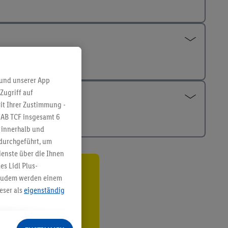
 und unserer App
Zugriff auf
it Ihrer Zustimmung -
IAB TCF insgesamt
6
g innerhalb und
 durchgeführt, um
enste über die Ihnen
s Lidl Plus-
ren³²ᵃ
. Zudem werden einem
eser als
eigenständig
den
eren Diensten
Lidl-Dienste, Ihr