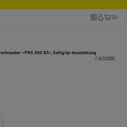
schrauber »PNS 300 B3«, Softgrip-Ausstattung
4.7/5
(99)
4.7 von 5 Sternen 