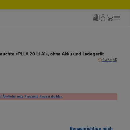
euchte »PLLA 20 Li A1«, ohne Akku und Ladegerät
4.7/5
(51)
4.7 von 5 Sternen 
! Ähnliche tolle Produkte findest du hier.
Benachrichtige mich