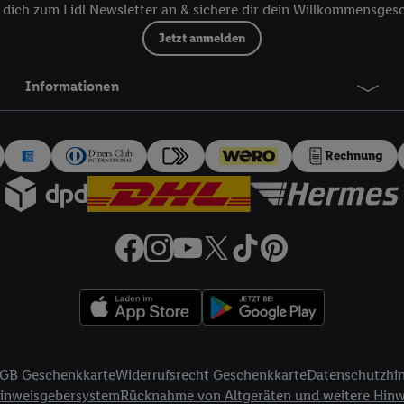
dich zum Lidl Newsletter an & sichere dir dein Willkommensges
 dort personalisierte Werbung ausspielen können. Sie können Ihre Einwilli
Jetzt anmelden
logie - zusätzlich zur weiter unten erläuterten Möglichkeit, Ihre Einwillig
auch über
das Datenschutzportal von Utiq („consenthub“)
oder über „Anpass
erten Utiq-Technologie für digitales Marketing“ am unteren Ende dieser E
Informationen
rufen. Weitere Informationen finden Sie in den
Datenschutzbestimmungen 
Ablehnen“ können Sie nur den Einsatz notwendiger Techniken zulassen. Dur
e allen Verarbeitungen zu sämtlichen vorgenannten Zwecken unter Einbi
Rechnung
eitere Informationen, auch zur Speicherdauer der Daten und zu Ihrem Rech
ür die Zukunft zu widerrufen, finden Sie in unseren
Datenschutzbestimmu
npassen“ können Sie einzelne Verwendungszwecke oder Partner zulassen; d
artig benannten Zwecke und Funktionen im Rahmen des Einsatzes des IA
herheit, Verhinderung und Aufdeckung von Betrug und Fehlerbehebung, Be
d Inhalten, Abgleichung und Kombination von Daten aus unterschiedlich
ner Endgeräte, Identifikation von Geräten anhand automatisch übermittel
on Werbekampagnen durch TTD und Nutzung der Telekommunikations-basie
es Marketing, sowie:
GB Geschenkkarte
Widerrufsrecht Geschenkkarte
Datenschutzhi
Standortdaten. Erstellung von Profilen für personalisierte Werbung. Spe
Hinweisgebersystem
Rücknahme von Altgeräten und weitere Hin