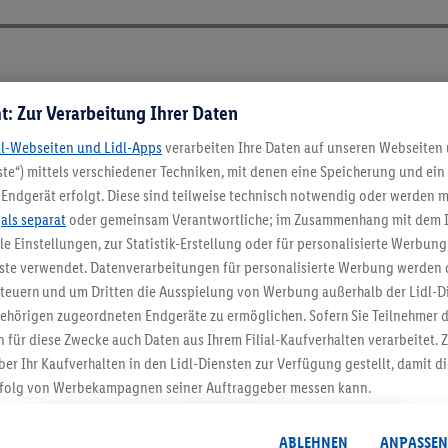
t: Zur Verarbeitung Ihrer Daten
dl-Webseiten und Lidl-Apps
verarbeiten Ihre Daten auf unseren Webseiten
te“) mittels verschiedener Techniken, mit denen eine Speicherung und ein 
Endgerät erfolgt. Diese sind teilweise technisch notwendig oder werden m
.
als separat
oder gemeinsam Verantwortliche; im Zusammenhang mit dem 
ble Einstellungen, zur Statistik-Erstellung oder für personalisierte Werbun
nste verwendet. Datenverarbeitungen für personalisierte Werbung werden
euern und um Dritten die Ausspielung von Werbung außerhalb der Lidl-Di
ehörigen zugeordneten Endgeräte zu ermöglichen. Sofern Sie Teilnehmer de
5.95 € Versand spa
 für diese Zwecke auch Daten aus Ihrem Filial-Kaufverhalten verarbeitet
ber Ihr Kaufverhalten in den Lidl-Diensten zur Verfügung gestellt, damit di
Jetzt zum Newsletter anmel
folg von Werbekampagnen seiner Auftraggeber messen kann.
isierter Werbung basiert auf der Generierung von auch mit Daten von and
Gutschein sichern!
. Dies umfasst die Zusammenführung von Daten (z.B. über Ihre Nutzung der 
ABLEHNEN
ANPASSEN