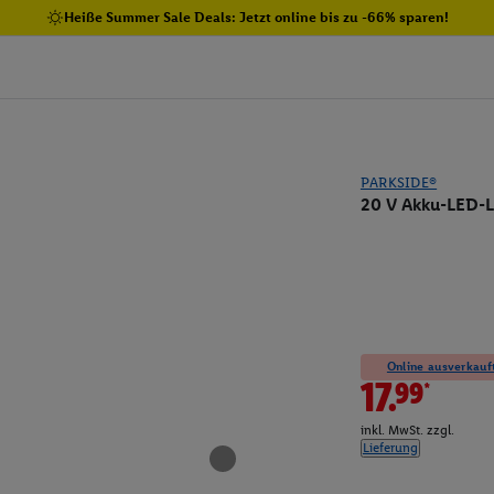
Heiße Summer Sale Deals: Jetzt online bis zu -66% sparen!
PARKSIDE®
20 V Akku-LED-L
Online ausverkauft
17.99*
inkl. MwSt. zzgl.
Lieferung