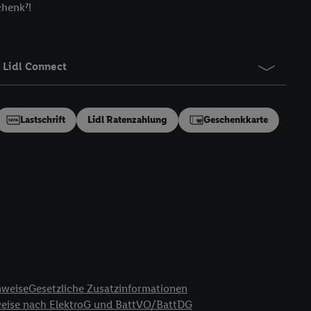
chenk⁷!
gung speziell zur
ung generell zu
en“/„Nutzung der
inwilligung (nur für
Lidl Connect
von Utiq
.
ch einen Klick auf
ndung sämtlicher
Lastschrift
Lidl Ratenzahlung
Geschenkkarte
t, Ihre Einwilligung
ngen
.
Die Impressen
as gilt auch für die
B TCF für Werbung und
reitstellung und
en Quellen,
ter Informationen,
rten Utiq-
nweise
Gesetzliche Zusatzinformationen
ichern von oder
weise nach ElektroG und BattVO/BattDG