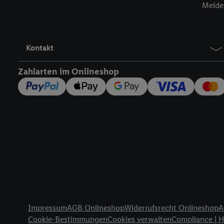
Melde 
werden, damit wir Ihnen
Nutzung der Utiq-Techno
widerrufen - jederzeit 
Telekommunikations-basi
Kontakt
die Lidl-Dienste) wider
Durch einen Klick auf „
Zahlarten im Onlineshop
„Zustimmen“ stimmen Si
genannten Partner zu. W
jederzeit mit Wirkung f
finden Sie hier.
Unter „A
nachfolgend schlagwort
Erfolgsmessung:
Gewährleistung der Sic
Anzeige von Werbung un
Verknüpfung verschiede
Messung des Erfolgs v
Rechtliche Informationen
Technologie für digital
Impressum
AGB Onlineshop
Widerrufsrecht Onlineshop
A
Verwendung genauer 
Cookie-Bestimmungen
Cookies verwalten
Compliance | 