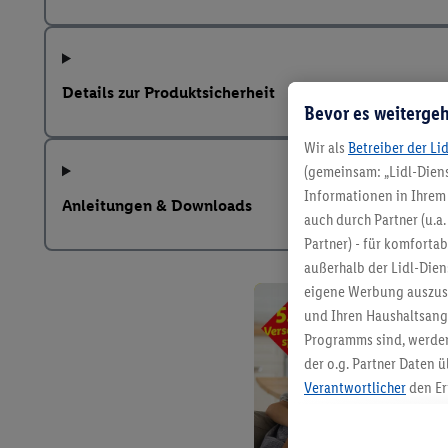
Details zur Produktsicherheit
Bevor es weitergeh
Wir als
Betreiber der Li
(gemeinsam: „Lidl-Diens
Informationen in Ihrem 
Anleitungen & Downloads
auch durch Partner (u.a
Partner) - für komforta
außerhalb der Lidl-Die
eigene Werbung auszust
und Ihren Haushaltsang
Programms sind, werden
der o.g. Partner Daten ü
Verantwortlicher
den Er
Die Erstellung personal
angereicherten Profilen