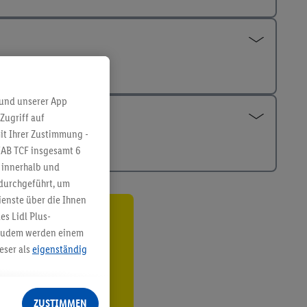
 und unserer App
Zugriff auf
it Ihrer Zustimmung -
IAB TCF insgesamt
6
g innerhalb und
 durchgeführt, um
enste über die Ihnen
s Lidl Plus-
ren³²ᵃ
. Zudem werden einem
eser als
eigenständig
den
eren Diensten
Lidl-Dienste, Ihr
ZUSTIMMEN