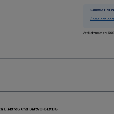
Sammle Lidl P
Anmelden oder 
Artikelnummer:
100
ch ElektroG und BattVO-BattDG