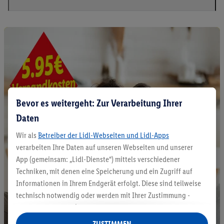
Bevor es weitergeht: Zur Verarbeitung Ihrer
Daten
Wir als
Betreiber der Lidl-Webseiten und Lidl-Apps
verarbeiten Ihre Daten auf unseren Webseiten und unserer
App (gemeinsam: „Lidl-Dienste“) mittels verschiedener
Techniken, mit denen eine Speicherung und ein Zugriff auf
Informationen in Ihrem Endgerät erfolgt. Diese sind teilweise
technisch notwendig oder werden mit Ihrer Zustimmung -
auch durch Partner (u.a.
als separat
oder gemeinsam
Verantwortliche; im Zusammenhang mit dem IAB TCF
ZUSTIMMEN