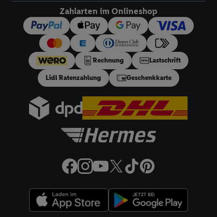
um Sie in von Dritten betriebenen Diensten zu erkennen und
Zahlarten im Onlineshop
Ihnen personalisierte Werbung auszuspielen. Hierzu wird von
uns und einem der anderen oben genannten Partner auch Ihre
in einen Hashwert umgewandelte E-Mail-Adresse in
gemeinsamer Verantwortlichkeit verarbeitet.
Rechnung
Lastschrift
Zudem erlauben Sie uns, der Utiq SA/NV („Utiq“) und
Ihrem
Telekommunikationsnetzbetreiber
, die Utiq-Technologie
Lidl Ratenzahlung
Geschenkkarte
in den Lidl-Diensten einzusetzen. Utiq prüft zunächst anhand
Ihrer IP-Adresse, ob die Technologie für Sie verfügbar ist.
Wenn das der Fall ist, gibt Utiq Ihre IP-Adresse an Ihren
Netzbetreiber weiter, der anhand der IP-Adresse und einer
Kundenkonto-Referenz, wie z.B. Ihrer Mobilfunknummer, eine
Kennung für Utiq erstellt. Wir werden diese Kennung
verwenden, um Sie wiederzuerkennen und Erkenntnisse über
Ihr Nutzungsverhalten in den Lidl-Diensten zu erfassen.
Insbesondere können Sie mittels dieser Technologie auch auf
Diensten wiedererkannt werden, die von Dritten betrieben
werden, damit wir Ihnen dort personalisierte Werbung
ausspielen können. Sie können Ihre Einwilligung speziell zur