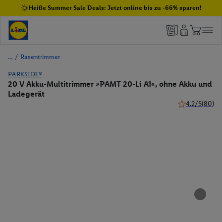
Heiße Summer Sale Deals: Jetzt online bis zu -66% sparen!
/
Rasentrimmer
PARKSIDE®
20 V Akku-Multitrimmer »PAMT 20-Li A1«, ohne Akku und
Ladegerät
4.2/5
(80)
4.2 von 5 Ster