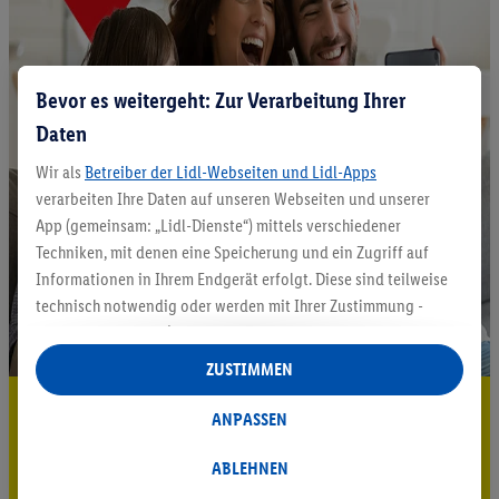
Bevor es weitergeht: Zur Verarbeitung Ihrer
Daten
Wir als
Betreiber der Lidl-Webseiten und Lidl-Apps
verarbeiten Ihre Daten auf unseren Webseiten und unserer
App (gemeinsam: „Lidl-Dienste“) mittels verschiedener
Techniken, mit denen eine Speicherung und ein Zugriff auf
Informationen in Ihrem Endgerät erfolgt. Diese sind teilweise
technisch notwendig oder werden mit Ihrer Zustimmung -
auch durch Partner (u.a.
als separat
oder gemeinsam
Verantwortliche; im Zusammenhang mit dem IAB TCF
ZUSTIMMEN
insgesamt
6
Partner) - für komfortable Einstellungen, zur
5.95 € Versand sparen³²ᵃ
Statistik-Erstellung oder für personalisierte Werbung
ANPASSEN
innerhalb und außerhalb der Lidl-Dienste verwendet.
Jetzt zum Newsletter anmelden
Datenverarbeitungen für personalisierte Werbung werden
ABLEHNEN
durchgeführt, um eigene Werbung auszusteuern und um