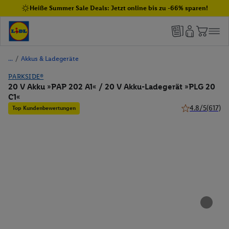
Heiße Summer Sale Deals: Jetzt online bis zu -66% sparen!
/
Akkus & Ladegeräte
PARKSIDE®
20 V Akku »PAP 202 A1« / 20 V Akku-Ladegerät »PLG 20
C1«
4.8/5
(617)
Top Kundenbewertungen
4.8 von 5 Stern