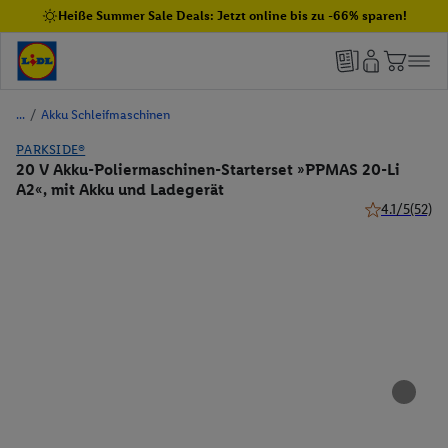
Heiße Summer Sale Deals: Jetzt online bis zu -66% sparen!
/
Akku Schleifmaschinen
PARKSIDE®
20 V Akku-Poliermaschinen-Starterset »PPMAS 20-Li
A2«, mit Akku und Ladegerät
4.1/5
(52)
4.1 von 5 Ste