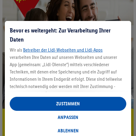
Bevor es weitergeht: Zur Verarbeitung Ihrer
Daten
Wir als
Betreiber der Lidl-Webseiten und Lidl-Apps
verarbeiten Ihre Daten auf unseren Webseiten und unserer
App (gemeinsam: „Lidl-Dienste“) mittels verschiedener
Techniken, mit denen eine Speicherung und ein Zugriff auf
Informationen in Ihrem Endgerät erfolgt. Diese sind teilweise
technisch notwendig oder werden mit Ihrer Zustimmung -
auch durch Partner (u.a.
als separat
oder gemeinsam
Verantwortliche; im Zusammenhang mit dem IAB TCF
ZUSTIMMEN
insgesamt
6
Partner) - für komfortable Einstellungen, zur
Statistik-Erstellung oder für personalisierte Werbung
5.95 € Versand sparen³²ᵃ
ANPASSEN
innerhalb und außerhalb der Lidl-Dienste verwendet.
Jetzt zum Newsletter anmelden
Datenverarbeitungen für personalisierte Werbung werden
ABLEHNEN