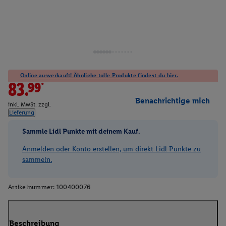
Online ausverkauft! Ähnliche tolle Produkte findest du hier.
83.99*
Benachrichtige mich
inkl. MwSt. zzgl.
Lieferung
Sammle Lidl Punkte mit deinem Kauf.
Anmelden oder Konto erstellen, um direkt Lidl Punkte zu
sammeln.
Artikelnummer:
100400076
Beschreibung