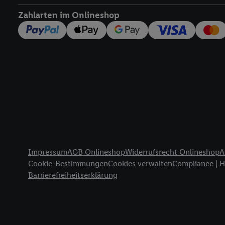
widerrufen - jederzeit 
Zahlarten im Onlineshop
Telekommunikations-basi
die Lidl-Dienste) wider
Durch einen Klick auf „
„Zustimmen“ stimmen Si
genannten Partner zu. W
jederzeit mit Wirkung f
finden Sie hier.
Unter „A
nachfolgend schlagwort
Erfolgsmessung:
Gewährleistung der Sic
Anzeige von Werbung un
Rechtliche Informationen
Verknüpfung verschiede
Impressum
AGB Onlineshop
Widerrufsrecht Onlineshop
A
Messung des Erfolgs v
Cookie-Bestimmungen
Cookies verwalten
Compliance | 
Technologie für digital
Barrierefreiheitserklärung
Verwendung genauer 
Zugriff auf Informa
Zielgruppen durch 