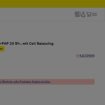
»PAP 20 B1«, mit Cell Balancing
en
4.8/5
(494)
4.8 von 5 Sternen (
! Ähnliche tolle Produkte findest du hier.