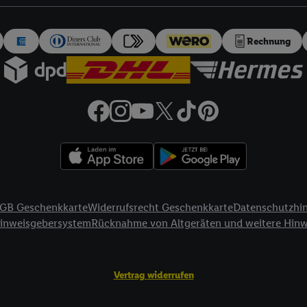
auch über
das Datenschutzportal von Utiq („consenthub“)
oder über „Anpass
erten Utiq-Technologie für digitales Marketing“ am unteren Ende dieser E
rufen. Weitere Informationen finden Sie in den
Datenschutzbestimmungen 
Rechnung
Ablehnen“ können Sie nur den Einsatz notwendiger Techniken zulassen. Dur
e allen Verarbeitungen zu sämtlichen vorgenannten Zwecken unter Einbi
eitere Informationen, auch zur Speicherdauer der Daten und zu Ihrem Rech
ür die Zukunft zu widerrufen, finden Sie in unseren
Datenschutzbestimmu
npassen“ können Sie einzelne Verwendungszwecke oder Partner zulassen; d
artig benannten Zwecke und Funktionen im Rahmen des Einsatzes des IA
herheit, Verhinderung und Aufdeckung von Betrug und Fehlerbehebung, Be
d Inhalten, Abgleichung und Kombination von Daten aus unterschiedlich
ner Endgeräte, Identifikation von Geräten anhand automatisch übermittel
GB Geschenkkarte
Widerrufsrecht Geschenkkarte
Datenschutzhi
on Werbekampagnen durch TTD und Nutzung der Telekommunikations-basie
Hinweisgebersystem
Rücknahme von Altgeräten und weitere Hin
es Marketing, sowie:
Standortdaten. Erstellung von Profilen für personalisierte Werbung. Spe
Vertrag widerrufen
tionen auf einem Endgerät. Entwicklung und Verbesserung der Angebote. 
Statistiken oder Kombinationen von Daten aus verschiedenen Quellen. V