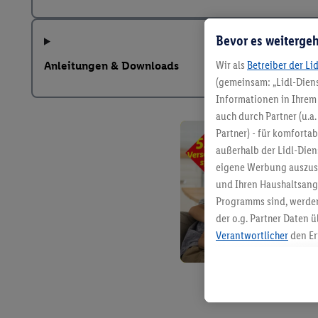
Bevor es weitergeh
Wir als
Betreiber der Li
Anleitungen & Downloads
(gemeinsam: „Lidl-Diens
Informationen in Ihrem 
auch durch Partner (u.a
Partner) - für komforta
außerhalb der Lidl-Die
eigene Werbung auszust
und Ihren Haushaltsang
Programms sind, werden
der o.g. Partner Daten ü
Verantwortlicher
den Er
Die Erstellung personal
angereicherten Profilen
Kaufverhalten in den Li
genauen Standortdaten)