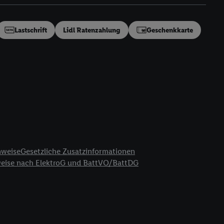
en“/„Nutzung der
inwilligung (nur für
von Utiq
.
Lastschrift
Lidl Ratenzahlung
Geschenkkarte
ch einen Klick auf
ndung sämtlicher
t, Ihre Einwilligung
ngen
.
Die Impressen
as gilt auch für die
B TCF für Werbung und
reitstellung und
en Quellen,
ter Informationen,
nweise
Gesetzliche Zusatzinformationen
rten Utiq-
weise nach ElektroG und BattVO/BattDG
ichern von oder
Analyse von
erwendung