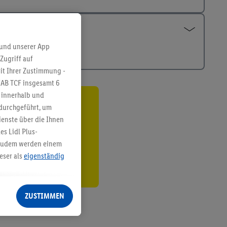
 und unserer App
Zugriff auf
it Ihrer Zustimmung -
IAB TCF insgesamt
6
g innerhalb und
 durchgeführt, um
ren³²ᵃ
enste über die Ihnen
den
s Lidl Plus-
. Zudem werden einem
eser als
eigenständig
eren Diensten
Lidl-Dienste, Ihr
ZUSTIMMEN
echt - sowie Ihre
ch dem Speichern von