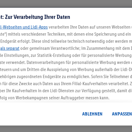
t: Zur Verarbeitung Ihrer Daten
dl-Webseiten und Lidl-Apps
verarbeiten Ihre Daten auf unseren Webseiten
te“) mittels verschiedener Techniken, mit denen eine Speicherung und ein 
Endgerät erfolgt. Diese sind teilweise technisch notwendig oder werden m
.
als separat
oder gemeinsam Verantwortliche; im Zusammenhang mit dem 
ble Einstellungen, zur Statistik-Erstellung oder für personalisierte Werbun
nste verwendet. Datenverarbeitungen für personalisierte Werbung werden
5.95 € Versand spa
euern und um Dritten die Ausspielung von Werbung außerhalb der Lidl-Di
Jetzt zum Newsletter anmel
ehörigen zugeordneten Endgeräte zu ermöglichen. Sofern Sie Teilnehmer de
 für diese Zwecke auch Daten aus Ihrem Filial-Kaufverhalten verarbeitet
ber Ihr Kaufverhalten in den Lidl-Diensten zur Verfügung gestellt, damit di
Gutschein sichern!
folg von Werbekampagnen seiner Auftraggeber messen kann.
isierter Werbung basiert auf der Generierung von auch mit Daten von and
. Dies umfasst die Zusammenführung von Daten (z.B. über Ihre Nutzung der 
ABLEHNEN
ANPASSEN
dl-Diensten, Informationen aus Ihrem Kundenkonto - z.B. Alter oder Geschl
 auch über verschiedene Endgeräte und Lidl-Dienste hinweg einschließli