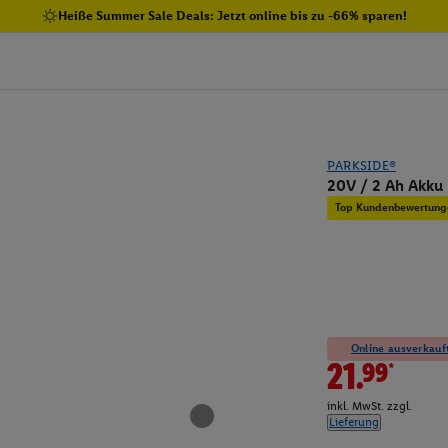
Heiße Summer Sale Deals: Jetzt online bis zu -66% sparen!
PARKSIDE®
20V / 2 Ah Akku 
Top Kundenbewertung
Online ausverkauft
21.99*
inkl. MwSt. zzgl.
Lieferung