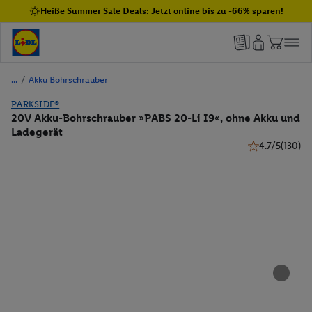
Heiße Summer Sale Deals: Jetzt online bis zu -66% sparen!
/
Akku Bohrschrauber
PARKSIDE®
20V Akku-Bohrschrauber »PABS 20-Li I9«, ohne Akku und
Ladegerät
4.7/5
(130)
4.7 von 5 Ster