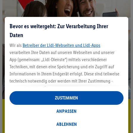
Bevor es weitergeht: Zur Verarbeitung Ihrer
Daten
Wir als
Betreiber der Lidl-Webseiten und Lidl-Apps
verarbeiten Ihre Daten auf unseren Webseiten und unserer
App (gemeinsam: „Lidl-Dienste“) mittels verschiedener
Techniken, mit denen eine Speicherung und ein Zugriff auf
Informationen in Ihrem Endgerät erfolgt. Diese sind teilweise
technisch notwendig oder werden mit Ihrer Zustimmung -
auch durch Partner (u.a.
als separat
oder gemeinsam
Verantwortliche; im Zusammenhang mit dem IAB TCF
ZUSTIMMEN
insgesamt
6
Partner) - für komfortable Einstellungen, zur
5.95 € Versand sparen³²ᵃ
Statistik-Erstellung oder für personalisierte Werbung
ANPASSEN
innerhalb und außerhalb der Lidl-Dienste verwendet.
Jetzt zum Newsletter anmelden
Datenverarbeitungen für personalisierte Werbung werden
ABLEHNEN
durchgeführt, um eigene Werbung auszusteuern und um
Gutschein sichern!