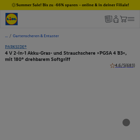
Summer Sale! Bis zu -66% sparen – online & in deiner Filiale!
/
Gartenscheren & Entaster
PARKSIDE®
4 V 2-in-1 Akku-Gras- und Strauchschere »PGSA 4 B3«,
mit 180° drehbarem Softgriff
4.6/5
(683)
4.6 von 5 Stern