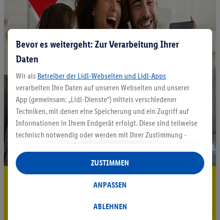
Bevor es weitergeht: Zur Verarbeitung Ihrer
Daten
Wir als
Betreiber der Lidl-Webseiten und Lidl-Apps
verarbeiten Ihre Daten auf unseren Webseiten und unserer
App (gemeinsam: „Lidl-Dienste“) mittels verschiedener
Techniken, mit denen eine Speicherung und ein Zugriff auf
Informationen in Ihrem Endgerät erfolgt. Diese sind teilweise
technisch notwendig oder werden mit Ihrer Zustimmung -
auch durch Partner (u.a.
als separat
oder gemeinsam
Verantwortliche; im Zusammenhang mit dem IAB TCF
ZUSTIMMEN
insgesamt
6
Partner) - für komfortable Einstellungen, zur
5.95 € Versand sparen³²ᵃ
Statistik-Erstellung oder für personalisierte Werbung
ANPASSEN
innerhalb und außerhalb der Lidl-Dienste verwendet.
Jetzt zum Newsletter anmelden
Datenverarbeitungen für personalisierte Werbung werden
ABLEHNEN
durchgeführt, um eigene Werbung auszusteuern und um