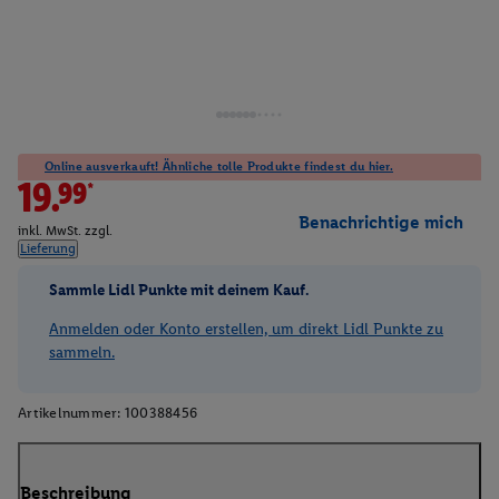
Online ausverkauft! Ähnliche tolle Produkte findest du hier.
19.99*
Benachrichtige mich
inkl. MwSt. zzgl.
Lieferung
Sammle Lidl Punkte mit deinem Kauf.
Anmelden oder Konto erstellen, um direkt Lidl Punkte zu
sammeln.
Artikelnummer:
100388456
Beschreibung