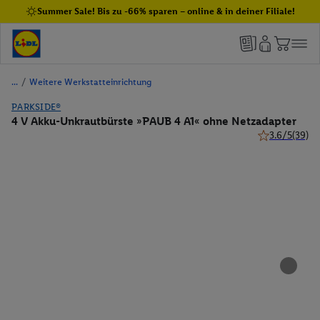
Summer Sale! Bis zu -66% sparen – online & in deiner Filiale!
/
Weitere Werkstatteinrichtung
PARKSIDE®
4 V Akku-Unkrautbürste »PAUB 4 A1« ohne Netzadapter
3.6/5
(39)
3.6 von 5 Ste