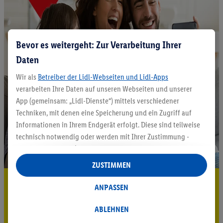
Bevor es weitergeht: Zur Verarbeitung Ihrer
Daten
Wir als
Betreiber der Lidl-Webseiten und Lidl-Apps
verarbeiten Ihre Daten auf unseren Webseiten und unserer
App (gemeinsam: „Lidl-Dienste“) mittels verschiedener
Techniken, mit denen eine Speicherung und ein Zugriff auf
Informationen in Ihrem Endgerät erfolgt. Diese sind teilweise
technisch notwendig oder werden mit Ihrer Zustimmung -
auch durch Partner (u.a.
als separat
oder gemeinsam
Verantwortliche; im Zusammenhang mit dem IAB TCF
ZUSTIMMEN
insgesamt
6
Partner) - für komfortable Einstellungen, zur
5.95 € Versand sparen³²ᵃ
Statistik-Erstellung oder für personalisierte Werbung
ANPASSEN
innerhalb und außerhalb der Lidl-Dienste verwendet.
Jetzt zum Newsletter anmelden
Datenverarbeitungen für personalisierte Werbung werden
ABLEHNEN
durchgeführt, um eigene Werbung auszusteuern und um