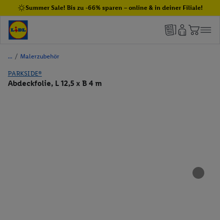
Summer Sale! Bis zu -66% sparen – online & in deiner Filiale!
/
Malerzubehör
PARKSIDE®
Abdeckfolie, L 12,5 x B 4 m