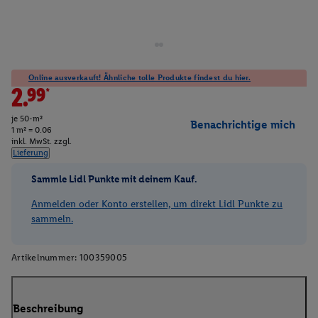
Online ausverkauft! Ähnliche tolle Produkte findest du hier.
2.99*
je 50-m²
Benachrichtige mich
1 m² = 0.06
inkl. MwSt. zzgl.
Lieferung
Sammle Lidl Punkte mit deinem Kauf.
Anmelden oder Konto erstellen, um direkt Lidl Punkte zu
sammeln.
Artikelnummer:
100359005
Beschreibung