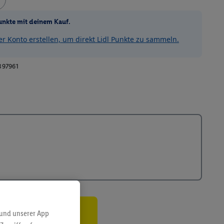
unkte mit deinem Kauf.
 Konto erstellen, um direkt Lidl Punkte zu sammeln.
397961
 und unserer App
ren³²ᵃ