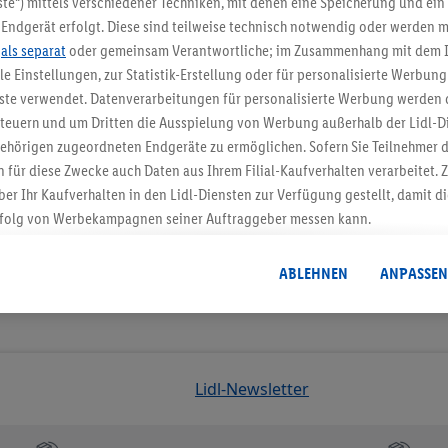
te“) mittels verschiedener Techniken, mit denen eine Speicherung und ein 
Endgerät erfolgt. Diese sind teilweise technisch notwendig oder werden m
Jetzt zum Newsletter anmel
.
als separat
oder gemeinsam Verantwortliche; im Zusammenhang mit dem 
ble Einstellungen, zur Statistik-Erstellung oder für personalisierte Werbun
Gutschein sichern!
nste verwendet. Datenverarbeitungen für personalisierte Werbung werden
euern und um Dritten die Ausspielung von Werbung außerhalb der Lidl-Di
ehörigen zugeordneten Endgeräte zu ermöglichen. Sofern Sie Teilnehmer de
 für diese Zwecke auch Daten aus Ihrem Filial-Kaufverhalten verarbeitet
ber Ihr Kaufverhalten in den Lidl-Diensten zur Verfügung gestellt, damit di
folg von Werbekampagnen seiner Auftraggeber messen kann.
isierter Werbung basiert auf der Generierung von auch mit Daten von and
. Dies umfasst die Zusammenführung von Daten (z.B. über Ihre Nutzung der 
ABLEHNEN
ANPASSEN
dl-Diensten, Informationen aus Ihrem Kundenkonto - z.B. Alter oder Geschl
 auch über verschiedene Endgeräte und Lidl-Dienste hinweg einschließli
auf Informationen auf Ihren Endgeräten zur Erstellung von Zielgruppen (
nhang mit dem Ausspielen dieser Werbung erfolgen Verarbeitungen auch
bung, zur Zielgruppenforschung, zur Entwicklung von Angeboten sowie z
Lidl-Newsletter
rung dieser Werbeausspielungen.
timmung dazu erteilen und danach ein Lidl Plus-Konto erstellen bzw. sich i