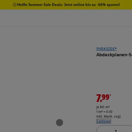
Heiße Summer Sale Deals: Jetzt online bis zu -66% sparen!
PARKSIDE®
Abdeckplanen-Se
7.99*
je 80-m²
1 m² = 0.10
inkl. MwSt. zzgl.
Lieferung