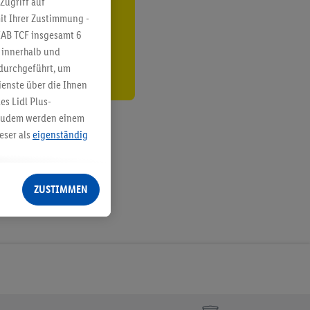
Zugriff auf
it Ihrer Zustimmung -
den
IAB TCF insgesamt
6
g innerhalb und
 durchgeführt, um
enste über die Ihnen
s Lidl Plus-
. Zudem werden einem
eser als
eigenständig
eren Diensten
Lidl-Dienste, Ihr
ZUSTIMMEN
echt - sowie Ihre
ch dem Speichern von
sogenannten
 zur Leistungs-/
ur technischen
n Ihr bestehendes Lidl