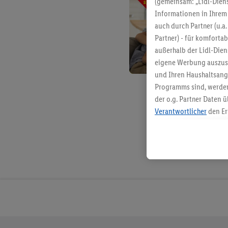
(gemeinsam: „Lidl-Diens
Informationen in Ihrem 
auch durch Partner (u.a
Partner) - für komforta
außerhalb der Lidl-Die
eigene Werbung auszust
und Ihren Haushaltsang
Programms sind, werden
der o.g. Partner Daten ü
Verantwortlicher
den Er
Die Erstellung personal
angereicherten Profilen
Kaufverhalten in den Li
genauen Standortdaten)
und/ oder dem Zugriff 
Segmenten). Im Zusamme
Erfolgsmessung der Wer
Sicherung und Optimie
Sofern Sie hier Ihre Zus